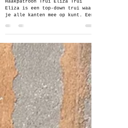
Haakpatroon trui
Eliza van juf Sas
Haakpatroon Trui Eliza Trui
Eliza is een top-down trui waar
je alle kanten mee op kunt. Een
lange trui met boorden, een trui
met col, een...