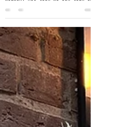
Trui Nicole heb ik al eerder 2x
gehaakt en beide keren met lange
mouwen. Het leek me ook leuk om
van deze trui een voorjaars of
zomerse...