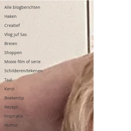
Alle blogberichten
Haken
Creatief
Vlog juf Sas
Breien
Shoppen
Mooie film of serie
Schilderen/tekenen
Taal
Kerst
Boekentip
Recept
Inspiratie
Humor