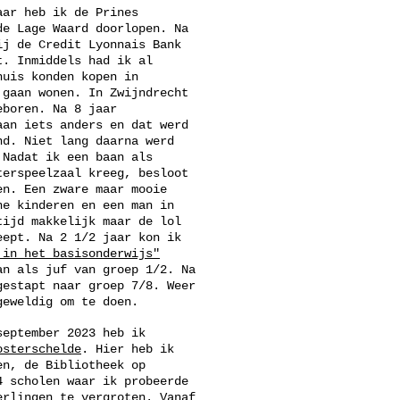
aar heb ik de Prines
de Lage Waard doorlopen. Na
ij de Credit Lyonnais Bank
t. Inmiddels had ik al
huis konden kopen in
 gaan wonen. In Zwijndrecht
eboren. Na 8 jaar
aan iets anders en dat werd
nd. Niet lang daarna werd
 Nadat ik een baan als
terspeelzaal kreeg, besloot
en. Een zware maar mooie
ne kinderen en een man in
tijd makkelijk maar de lol
eept. Na 2 1/2 jaar kon ik
 in het basisonderwijs"
an als juf van groep 1/2. Na
gestapt naar groep 7/8. Weer
geweldig om te doen.
september 2023 heb ik
osterschelde
.
Hier heb ik
en, de Bibliotheek op
4 scholen waar ik probeerde
erlingen te vergroten. Vanaf