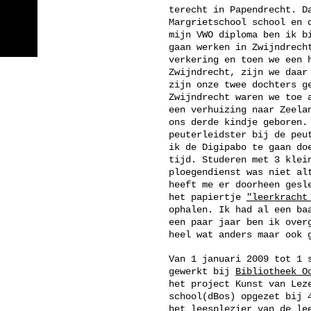
terecht in Papendrecht. D
Margrietschool school en 
mijn VWO diploma ben ik b
gaan werken in Zwijndrech
verkering en toen we een 
Zwijndrecht, zijn we daar
zijn onze twee dochters g
Zwijndrecht waren we toe 
een verhuizing naar Zeela
ons derde kindje geboren.
peuterleidster bij de peu
ik de Digipabo te gaan do
tijd. Studeren met 3 klei
ploegendienst was niet al
heeft me er doorheen gesl
het papiertje
"leerkracht
ophalen. Ik had al een ba
een paar jaar ben ik over
heel wat anders maar ook 
Van 1 januari 2009 tot 1 
gewerkt bij
Bibliotheek O
het project Kunst van Lez
school(dBos) opgezet bij 
het leesplezier van de le