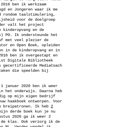
 2016 ben ik werkzaam
ugd en Jongeren waar ik me
d rondom taalstimulering,
ijsheid voor de doelgroep
der valt het project
e kinderopvang en de
s) PO. Ik ondersteunde het
af met veel plezier de
ator en Open Boek, opleiden
en in de kinderopvang en in
2016 ben ik overgestapt en
ist Digitale Bibliotheek
s gecertificeerde MediaCoach
zaken die speelden bij
.
 1 januar 2026 ben ik weer
in het onderwijs. Daarna heb
dig op mijn eigen bedrijf
euw haakboek ontworpen. Voor
n breipatronen. Ik heb
2
ijn derde boek kun je nu
ustus 2026 ga ik weer 2
 de klas. Ook verzorg ik de
ns NL
. Verder wandel ik