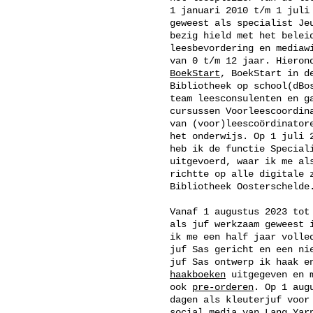
1 januari 2010 t/m 1 juli
geweest als specialist Je
bezig hield met het belei
leesbevordering en mediaw
van 0 t/m 12 jaar. Hieron
BoekStart
, BoekStart in d
Bibliotheek op school(dBo
team leesconsulenten en g
cursussen Voorleescoordin
van (voor)leescoördinator
het onderwijs. Op 1 juli 
heb ik de functie Special
uitgevoerd, waar ik me al
richtte op alle digitale 
Bibliotheek Oosterschelde
Vanaf 1 augustus 2023 tot
als juf werkzaam geweest 
ik me een half jaar volle
juf Sas gericht en een ni
juf Sas ontwerp ik haak e
haakboeken
uitgegeven en m
ook
pre-orderen
. Op 1 aug
dagen als kleuterjuf voor
social media van
Lang Yar