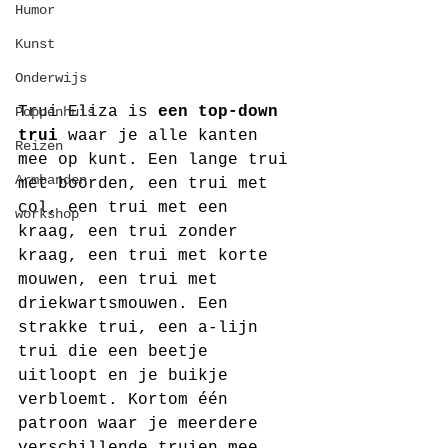
Humor
Kunst
Onderwijs
Trui Eliza is 
een top-down 
Poppenhuis
trui
 waar je alle kanten 
Reizen
mee op kunt. Een lange trui 
Armbanden
met boorden, een trui met 
col, een trui met een 
workshop
kraag, een trui zonder 
kraag, een trui met korte 
mouwen, een trui met 
driekwartsmouwen. Een 
strakke trui, een a-lijn 
trui die een beetje 
uitloopt en je buikje 
verbloemt. Kortom één 
patroon waar je meerdere 
verschillende truien mee 