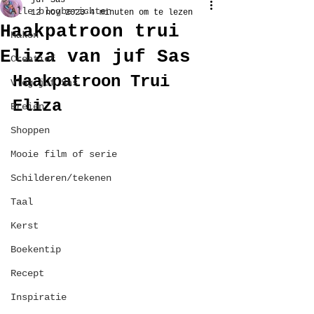
juf Sas
Alle blogberichten
12 nov 2023
4 minuten om te lezen
Haakpatroon trui
Haken
Eliza van juf Sas
Creatief
Haakpatroon Trui 
Vlog juf Sas
Eliza
Breien
Shoppen
Mooie film of serie
Schilderen/tekenen
Taal
Kerst
Boekentip
Recept
Inspiratie