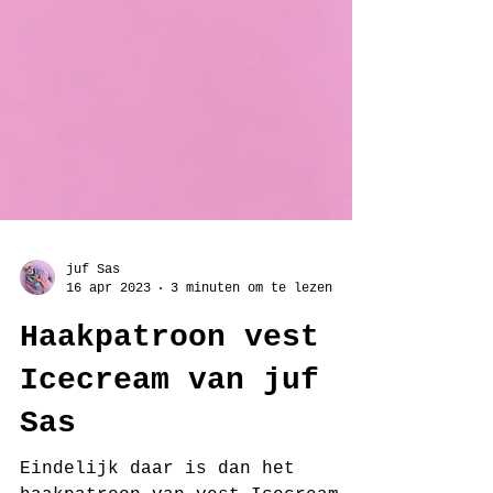
juf Sas
16 apr 2023
3 minuten om te lezen
Haakpatroon vest
Icecream van juf
Sas