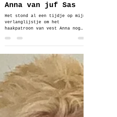
juf Sas
30 mrt 2023
3 minuten om te lezen
Haakpatroon vest
Anna van juf Sas
Het stond al een tijdje op mijn
verlanglijstje om het
haakpatroon van vest Anna nog
een keer te haken maar dan in
één kleur. Ik heb vest...