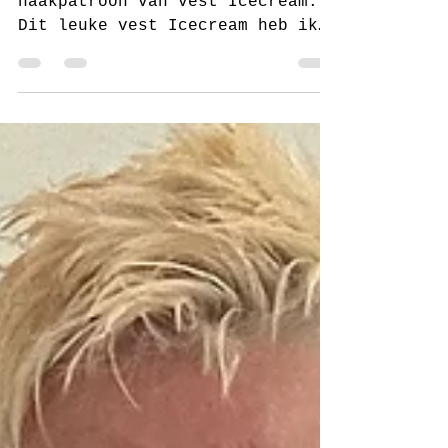
Eindelijk daar is dan het
haakpatroon van vest Icecream.
Dit leuke vest Icecream heb ik
twee keer gehaakt. Het eerste
vestje was met de...