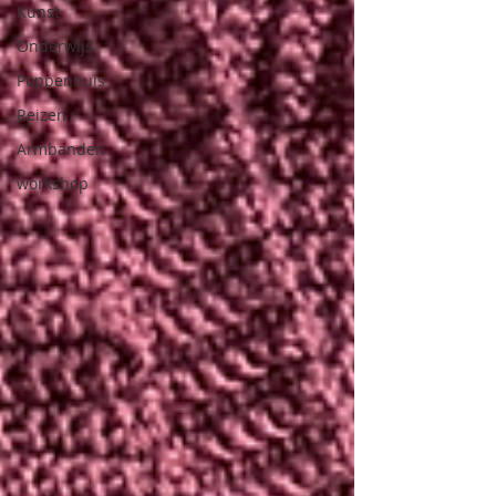
Kunst
Onderwijs
Poppenhuis
Reizen
Armbanden
workshop