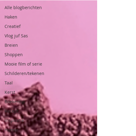
Alle blogberichten
Haken
Creatief
Vlog juf Sas
Breien
Shoppen
Mooie film of serie
Schilderen/tekenen
Taal
Kerst
Boekentip
Recept
Inspiratie
Humor