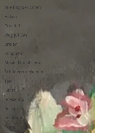
Alle blogberichten
Haken
Creatief
Vlog juf Sas
Breien
Shoppen
Mooie film of serie
Schilderen/tekenen
Taal
Kerst
Boekentip
Recept
Inspiratie
Humor