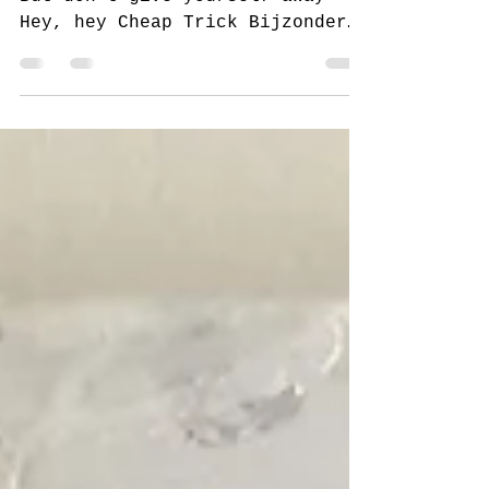
juf Sas
Surrender Surrender Surrender
But don't give yourself away
Hey, hey Cheap Trick Bijzonder
dit schilderij, het ontstond en
het klopte....