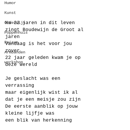
Humor
Kunst
Onderwijs
Na 22 jaren in dit leven
zingt Boudewijn de Groot al 
Poppenhuis
jaren
Reizen
Vandaag is het voor jou 
zover
Armbanden
22 jaar geleden kwam je op 
workshop
deze wereld
Je geslacht was een 
verrassing 
maar eigenlijk wist ik al 
dat je een meisje zou zijn
De eerste aanblik op jouw 
kleine lijfje was 
een blik van herkenning