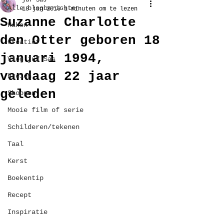
juf Sas
Alle blogberichten
18 jan 2016
1 minuten om te lezen
Suzanne Charlotte
Haken
den Otter geboren 18
Creatief
januari 1994,
Vlog juf Sas
vandaag 22 jaar
Breien
geleden
Shoppen
Mooie film of serie
Schilderen/tekenen
Taal
Kerst
Boekentip
Recept
Inspiratie