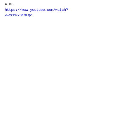
ons.
https://www.youtube.com/watch?
v=26bMxDiMFQc
#Suzanne
#verjaardag
#22jaar
#BoudewijndeGroot
#Testament
#SuzanneCharlotte
#familie
#liefde
#HenkdeGoede
#Zwijndrecht
#verloskundige
#dinsdag
#18januari1994
#bevalling
#geboorte