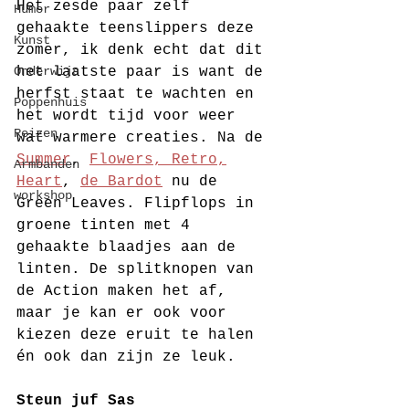
Het zesde paar zelf 
Humor
gehaakte teenslippers deze 
Kunst
zomer, ik denk echt dat dit 
Onderwijs
het laatste paar is want de 
herfst staat te wachten en 
Poppenhuis
het wordt tijd voor weer 
Reizen
wat warmere creaties. Na de 
Summer
, 
Flowers, 
Retro,
Armbanden
Heart
, 
de Bardot
 nu de 
workshop
Green Leaves. Flipflops in 
groene tinten met 4 
gehaakte blaadjes aan de 
linten. De splitknopen van 
de Action maken het af, 
maar je kan er ook voor 
kiezen deze eruit te halen 
én ook dan zijn ze leuk.
Steun juf Sas