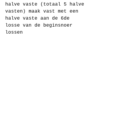
halve vaste (totaal 5 halve 
vasten) maak vast met een 
halve vaste aan de 6de 
losse van de beginsnoer 
lossen
Je hebt nu 9 blaadjes, 
schakel over naar de 