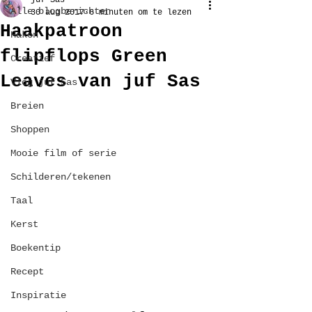
juf Sas
Alle blogberichten
30 aug 2017
6 minuten om te lezen
Haakpatroon
Haken
flipflops Green
Creatief
Leaves van juf Sas
Vlog juf Sas
Breien
Shoppen
Mooie film of serie
Schilderen/tekenen
Taal
Kerst
Boekentip
Recept
Inspiratie