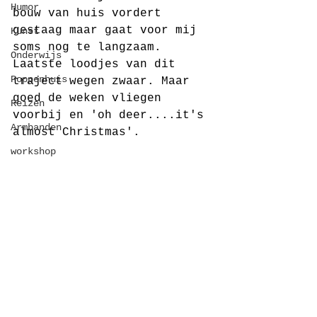
Humor
bouw van huis vordert 
gestaag maar gaat voor mij 
Kunst
soms nog te langzaam. 
Onderwijs
Laatste loodjes van dit 
Poppenhuis
traject wegen zwaar. Maar 
goed de weken vliegen 
Reizen
voorbij en 'oh deer....it's 
Armbanden
almost Christmas'.
workshop