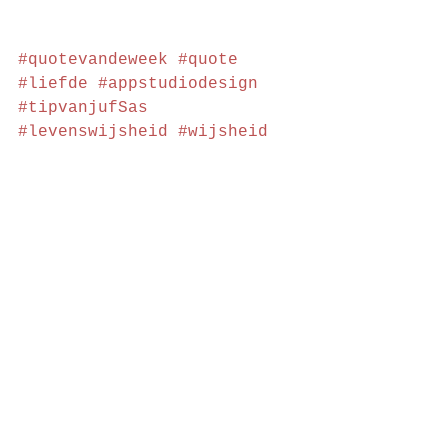
#quotevandeweek
#quote
#liefde
#appstudiodesign
#tipvanjufSas
#levenswijsheid
#wijsheid
#eigenontwikkeling
#zelfvertrouwen
#uniek
#leven
#durfteleven
#durfjeeigenwegtegaan
#volgjeweg
#volgjouwweg
#ikzalzijnwieikben
#kerst
#christmas
#ohdeeritsalmostchristmas
#OhdeeritsalmostChristmas
#ohdeer
#deer
#kerstspullen
#kersttijd
#wekenvliegenvoorbij
#tijdgaatsnel