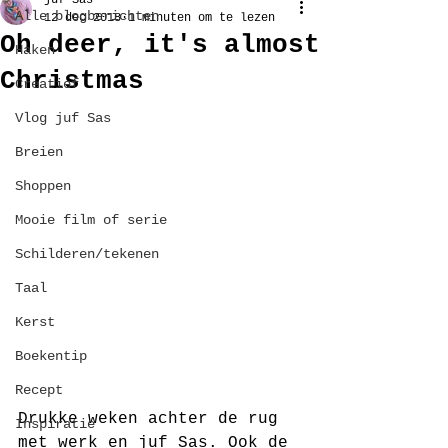
juf Sas
Alle blogberichten
12 dec 2018
1 minuten om te lezen
Oh deer, it's almost
Haken
Christmas
Creatief
Vlog juf Sas
Breien
Shoppen
Mooie film of serie
Schilderen/tekenen
Taal
Kerst
Boekentip
Recept
Drukke weken achter de rug 
Inspiratie
met werk en juf Sas. Ook de 