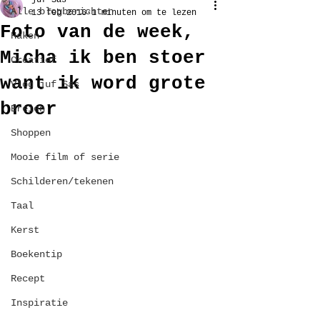
juf Sas
Alle blogberichten
13 feb 2016
1 minuten om te lezen
Foto van de week,
Haken
Micha ik ben stoer
Creatief
want ik word grote
Vlog juf Sas
broer
Breien
Shoppen
Mooie film of serie
Schilderen/tekenen
Taal
Kerst
Boekentip
Recept
Inspiratie