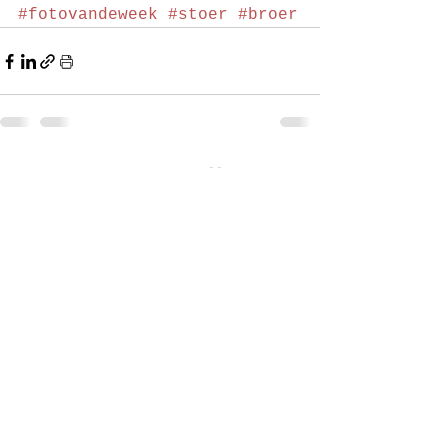
#fotovandeweek
#stoer
#broer
Alles weergeven
Recente blogposts