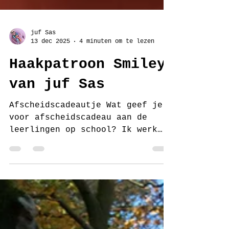
juf Sas
13 dec 2025
4 minuten om te lezen
Haakpatroon Smiley
van juf Sas
Afscheidscadeautje Wat geef je
voor afscheidscadeau aan de
leerlingen op school? Ik werk
tot aan de kerstvakantie en dan
neem ik afscheid van de groep.
Lees meer in mijn blog waarom ik
het onderwijs verlaat: