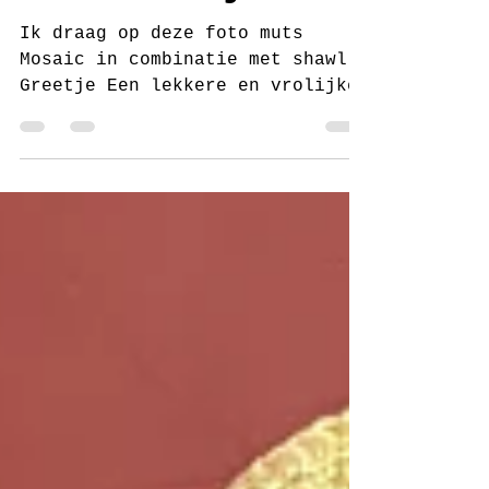
Mosaic van juf Sas
Ik draag op deze foto muts
Mosaic in combinatie met shawl
Greetje Een lekkere en vrolijke
muts die je eigenlijk in een
avondje af hebt. Met haaknaald 8
en de mooie wol Mosaic van Lang
Yarns haak je snel en makkelijk
deze muts. Je hebt maar 1 bol
nodig. Ik heb 3 varianten
gehaakt die veel op elkaar
lijken maar die toch elke keer
weer een andere muts geven. In
dit haakpatroon leg ik alle 3 de
varianten uit en kan jij
beslissen welke variant je wilt
haken. Of misschien haak je