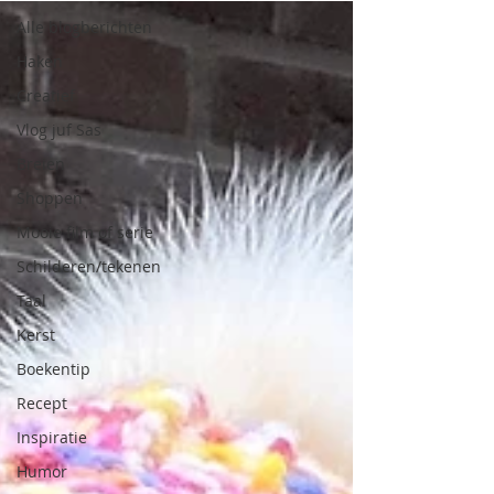
Alle blogberichten
Haken
Creatief
Vlog juf Sas
Breien
Shoppen
Mooie film of serie
Schilderen/tekenen
Taal
Kerst
Boekentip
Recept
Inspiratie
Humor