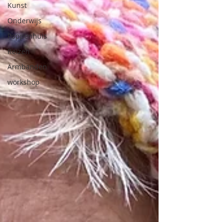
Kunst
Onderwijs
Poppenhuis
Reizen
Armbanden
workshop