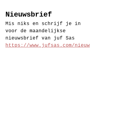
Nieuwsbrief
Mis niks en schrijf je in 
voor de maandelijkse 
nieuwsbrief van juf Sas 
https://www.jufsas.com/nieuw
sbrief
Hashtag 
Gebruik op social media de 
hashtags 
#jufsas
#hakenmetjufsas
 en leuk als 
je een foto van jouw vest 
post in de speciale juf Sas 
haak en brei facebook groep.