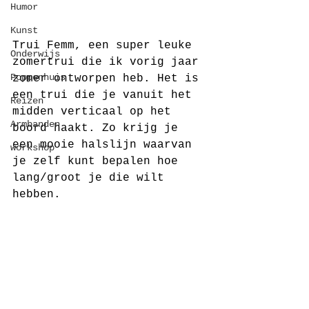
Humor
Kunst
Trui Femm, een super leuke 
Onderwijs
zomertrui die ik vorig jaar 
Poppenhuis
zomer ontworpen heb. Het is 
een trui die je vanuit het 
Reizen
midden verticaal op het 
Armbanden
boord haakt. Zo krijg je 
een mooie halslijn waarvan 
workshop
je zelf kunt bepalen hoe 
lang/groot je die wilt 
hebben.