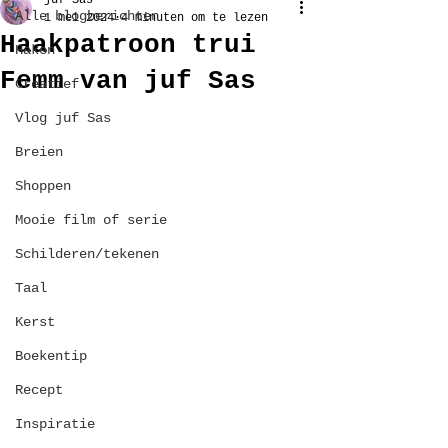
juf Sas
Alle blogberichten
1 mei 2024
4 minuten om te lezen
Haakpatroon trui
Haken
Femm van juf Sas
Creatief
Vlog juf Sas
Breien
Shoppen
Mooie film of serie
Schilderen/tekenen
Taal
Kerst
Boekentip
Recept
Inspiratie