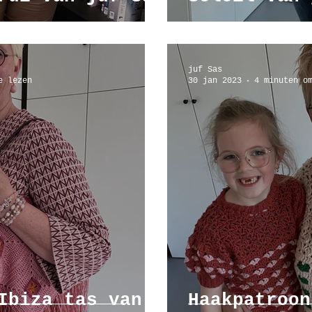
juf Sas
e lezen
30 jan 2023
4 minuten o
Ibiza tas van
Haakpatroon