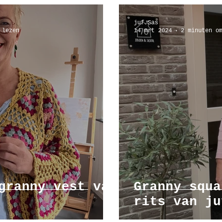
juf Sas
 lezen
14 mrt 2024
2 minuten o
granny vest van
Granny squa
rits van ju