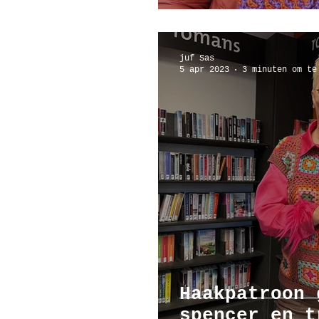
juf Sas
5 apr 2023
3 minuten om te
Haakpatroon 
spencer en t