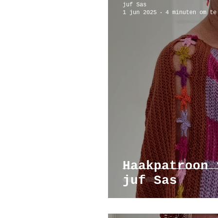
juf Sas
1 jun 2025
4 minuten om te
Poppenhuis
Reizen
Ar
Haakpatroon 
juf Sas