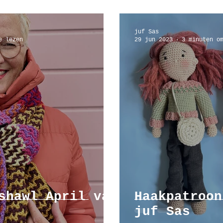
juf Sas
e lezen
29 jun 2023
3 minuten o
shawl April van
Haakpatroon
juf Sas