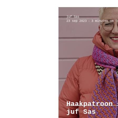
juf Sas
23 sep 2023
3 minuten om t
Haakpatroon 
juf Sas