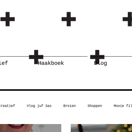
ief
Haakboek
Blog
Creatief
Vlog juf Sas
Breien
Shoppen
Mooie fi
Kerst
Boekentip
Recept
Inspiratie
Humor