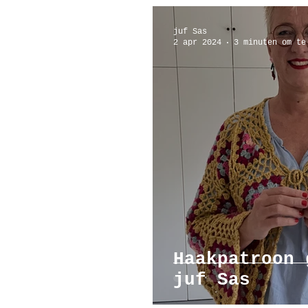
juf Sas
2 apr 2024
3 minuten om te
Haakpatroon 
juf Sas