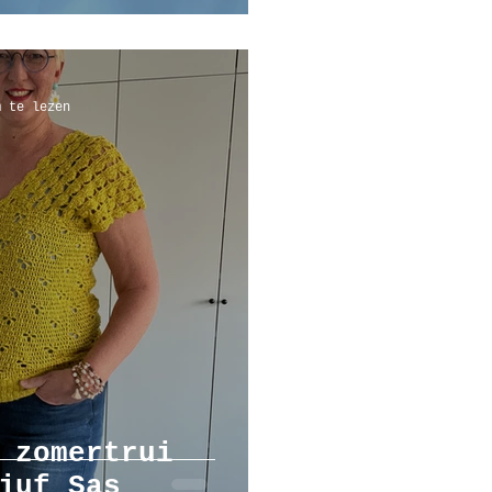
m te lezen
 zomertrui
juf Sas