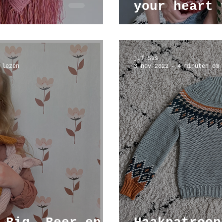
your heart 
juf Sas
 lezen
3 nov 2022
4 minuten om