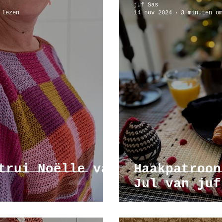
juf Sas
 lezen
14 nov 2024
3 minuten o
mbanden
workshop
trui Noëlle van
Haakpatroon
Jul van juf