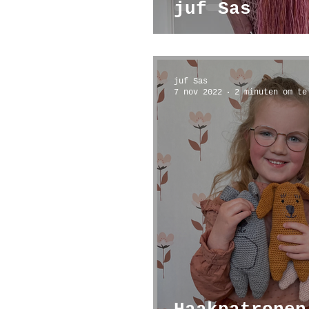
juf Sas
juf Sas
7 nov 2022
2 minuten om te