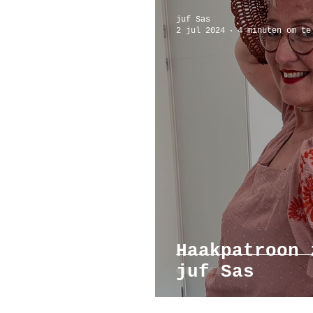
juf Sas
2 jul 2024
4 minuten om te
Haakpatroon 
juf Sas