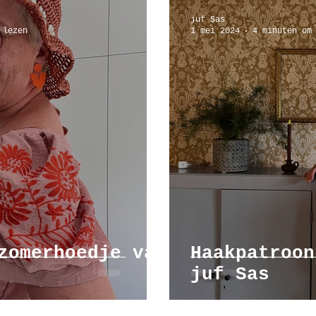
juf Sas
 lezen
1 mei 2024
4 minuten om
zomerhoedje van
Haakpatroon
juf Sas