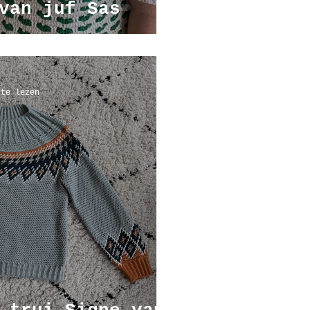
van juf Sas
 te lezen