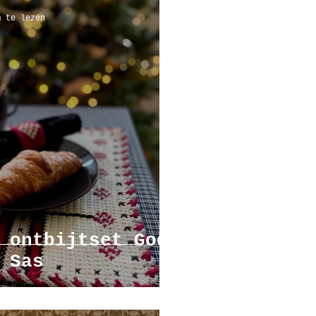
m te lezen
 ontbijtset God
 Sas