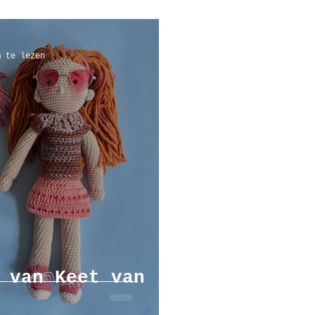
m te lezen
 van Keet van