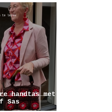
m te lezen
re handtas met
f Sas