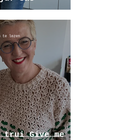
m te lezen
 trui Give me