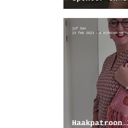
juf Sas
13 feb 2023
4 minuten om t
Haakpatroon 