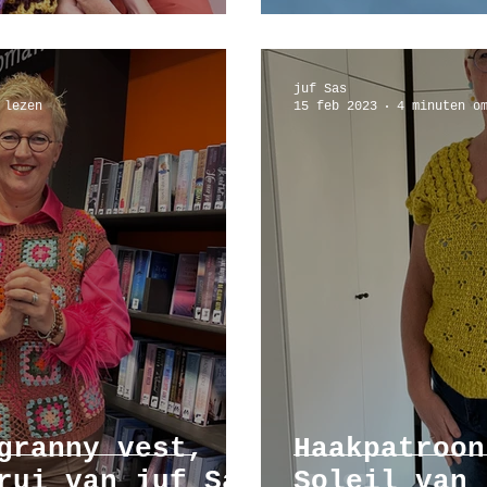
juf Sas
 lezen
15 feb 2023
4 minuten o
granny vest,
Haakpatroon
rui van juf Sas
Soleil van 