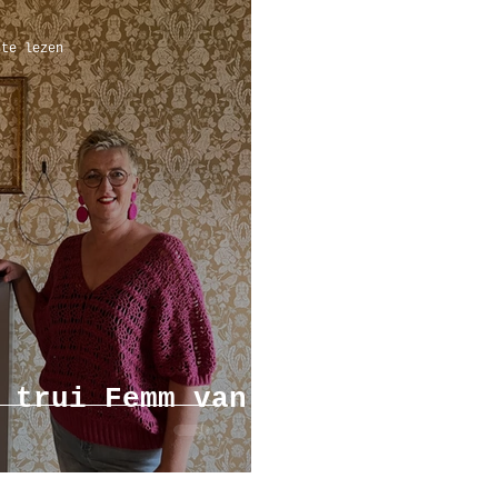
 te lezen
 trui Femm van