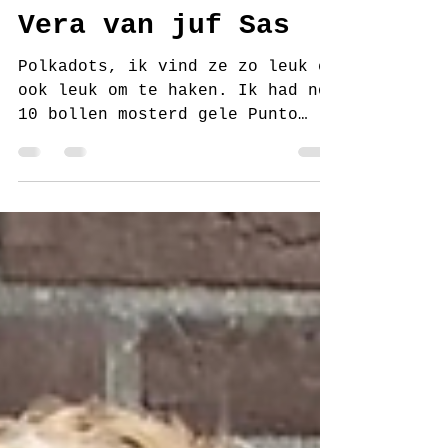
juf Sas
11 jan 2020
2 minuten om te lezen
Haakpatroon vest
Vera van juf Sas
Polkadots, ik vind ze zo leuk en
ook leuk om te haken. Ik had nog
10 bollen mosterd gele Punto
liggen en van vest Romy had ik
nog...