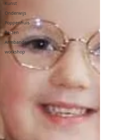
Kunst
Onderwijs
Poppenhuis
Reizen
Armbanden
workshop