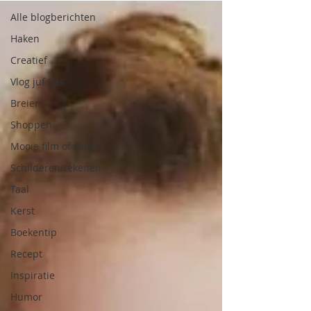
Alle blogberichten
Haken
Creatief
Vlog juf Sas
Breien
Shoppen
Mooie film of serie
Schilderen/tekenen
Taal
Kerst
Boekentip
Recept
Inspiratie
Humor