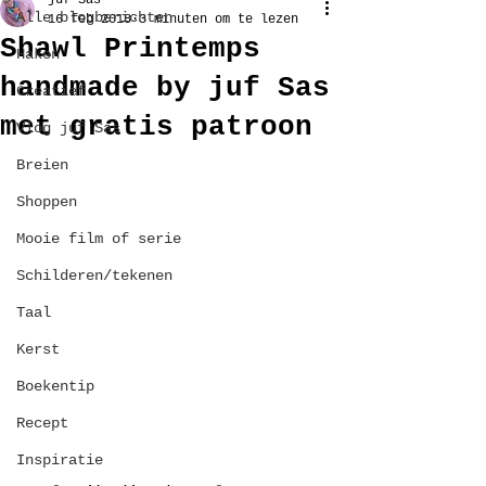
juf Sas
Alle blogberichten
16 feb 2018
3 minuten om te lezen
Shawl Printemps
Haken
handmade by juf Sas
Creatief
met gratis patroon
Vlog juf Sas
Breien
Shoppen
Mooie film of serie
Schilderen/tekenen
Taal
Kerst
Boekentip
Recept
Inspiratie