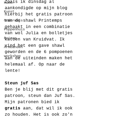
Zoals ik dinsdag al 
Humor
aankondigde op mijn blog 
Kunst
hierbij het gratis patroon 
Onderwijs
van de shawl Printemps 
gehaakt in een combinatie 
Poppenhuis
van wol Julia en bolletjes 
Reizen
katoen van Kruidvat. Ik 
vind het een gave shawl 
Armbanden
geworden en de 6 pompoenen 
workshop
aan de uiteinden maken het 
helemaal af. Op naar de 
lente!
Steun juf Sas
Ben je blij met dit gratis 
patroon, steun dan Juf Sas. 
Mijn patronen bied ik 
gratis
 aan, dat wil ik ook 
zo houden. Het is ook zo'n 