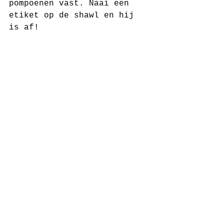
pompoenen vast. Naai een 
etiket op de shawl en hij 
is af! 
Prima dat je dit patroon 
gebruikt, graag zelfs. Ik 
zou het leuk vinden als je 
mij als tegenprestatie voor 