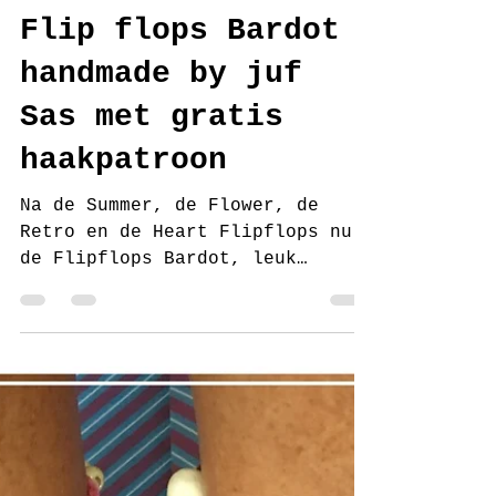
juf Sas
18 aug 2017
4 minuten om te lezen
Flip flops Bardot
handmade by juf
Sas met gratis
haakpatroon
Na de Summer, de Flower, de