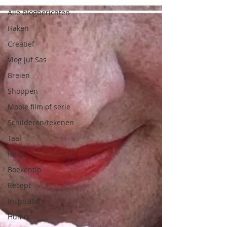
Alle blogberichten
Haken
Creatief
Vlog juf Sas
Breien
Shoppen
Mooie film of serie
Schilderen/tekenen
Taal
Kerst
Boekentip
Recept
Inspiratie
Humor