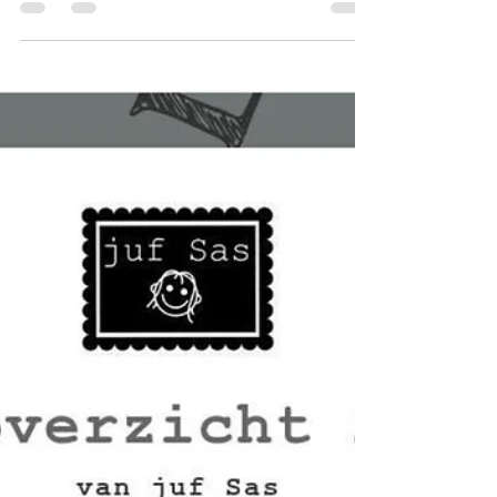
in de boter in winkel Nova in
Burgh Haamstede. Daar zag ik
deze roze broek...