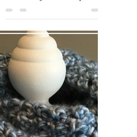
met gratis patroon
van juf Sas
Thea heeft inmiddels twee
Wollepopjes van restjes
wol/katoen gemaakt en mij de
foto gemaild. Ook heeft ze een
aantal slordigheden in het...