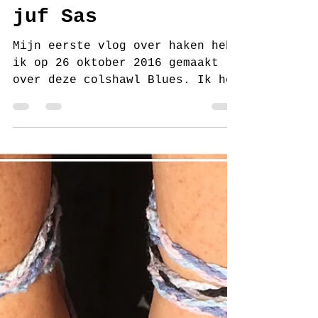
juf Sas
30 okt 2017
3 minuten om te lezen
Gehaakte colshawl
Blues handmade by
juf Sas
Mijn eerste vlog over haken heb
ik op 26 oktober 2016 gemaakt
over deze colshawl Blues. Ik heb
de colshawl toen in het
donkerblauw...