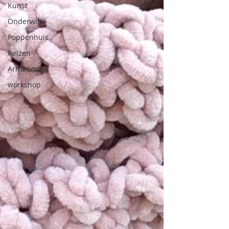
Kunst
Onderwijs
Poppenhuis
Reizen
Armbanden
workshop