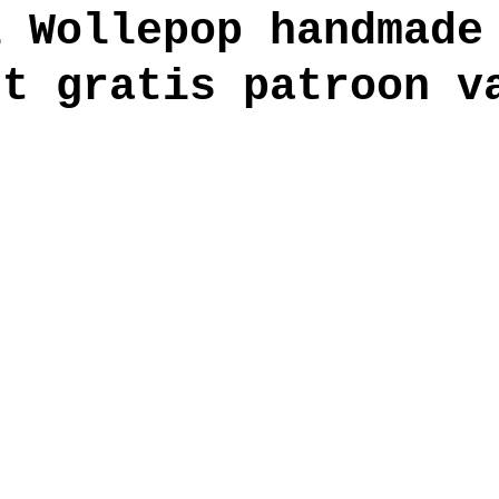
l Wollepop handmade
et gratis patroon v
anden
workshop
s