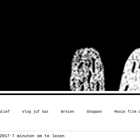
ief
Haakboek
Blog
atief
Vlog juf Sas
Breien
Shoppen
Mooie film 
2017
7 minuten om te lezen
Kerst
Boekentip
Recept
Inspiratie
Humor