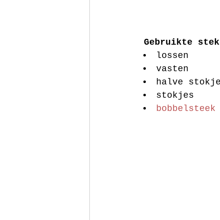
Gebruikte stek
lossen  
vasten  
halve stokj
stokjes  
bobbelsteek