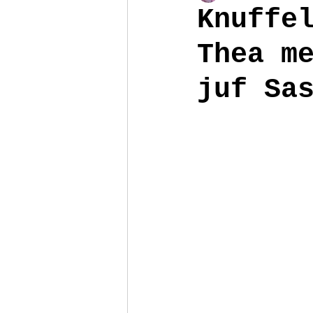
Knuffe
Thea m
Poppenhuis
Reizen
Armb
juf Sa