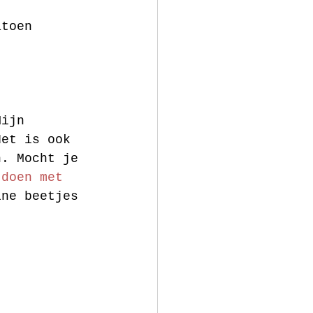
atoen 
 
Mijn 
Het is ook 
n. Mocht je 
 doen met 
ine beetjes 