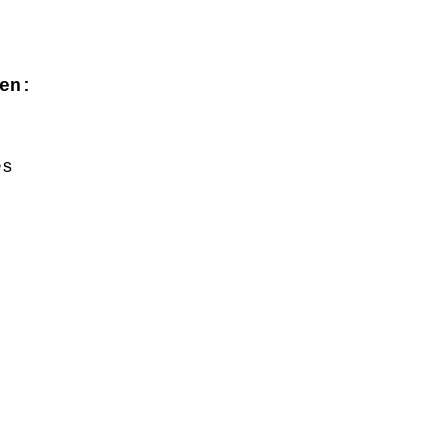
en:
es  