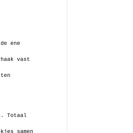
 de ene 
 haak vast 
sten
n. Totaal 
okjes samen 