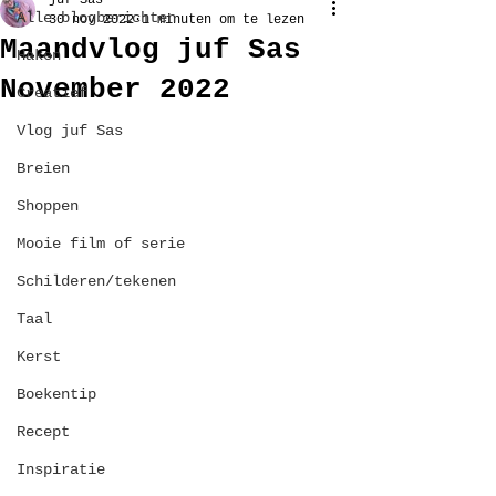
juf Sas
Alle blogberichten
30 nov 2022
1 minuten om te lezen
Maandvlog juf Sas
Haken
November 2022
Creatief
Vlog juf Sas
Breien
Shoppen
Mooie film of serie
Schilderen/tekenen
Taal
Kerst
Boekentip
Recept
Inspiratie