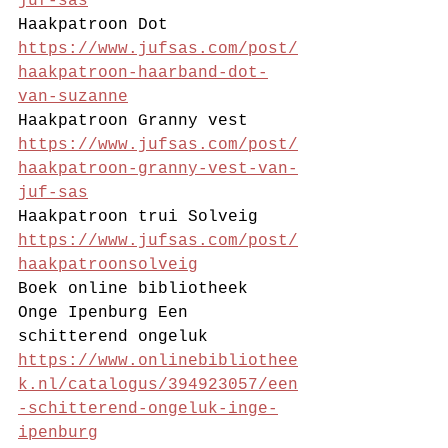
juf-sas
Haakpatroon Dot 
https://www.jufsas.com/post/
haakpatroon-haarband-dot-
van-suzanne
Haakpatroon Granny vest 
https://www.jufsas.com/post/
haakpatroon-granny-vest-van-
juf-sas
Haakpatroon trui Solveig 
https://www.jufsas.com/post/
haakpatroonsolveig
Boek online bibliotheek 
Onge Ipenburg Een 
schitterend ongeluk 
https://www.onlinebibliothee
k.nl/catalogus/394923057/een
-schitterend-ongeluk-inge-
ipenburg