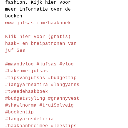
fashion. Kijk hier voor 
meer informatie over de 
boeken 
www.jufsas.com/haakboek
Klik hier voor (gratis) 
haak- en breipatronen van 
juf Sas
#maandvlog
#jufsas
#vlog
#hakenmetjufsas
#tipsvanjufsas
#budgettip
#langyarnsamira
#langyarns
#tweedehaakboek
#budgetstyling
#grannyvest
#shawlnorma
#truiSolveig
#boekentip
#langyarnsdelizia
#haakaanbreimee
#leestips