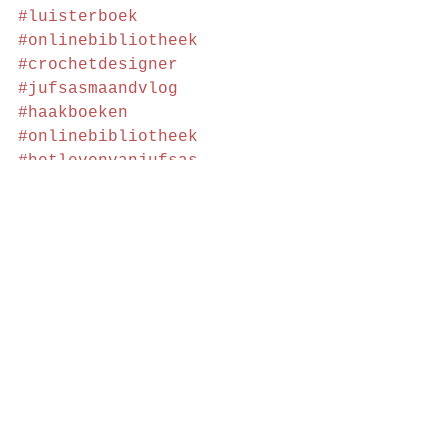
#luisterboek
#onlinebibliotheek
#crochetdesigner
#jufsasmaandvlog
#haakboeken
#onlinebibliotheek
#hetlevenvanjufsas
#haakvlog
#budgetshoppen
#haakpatronen
#bernina
#bernina480
#budgetshopping
#vlogvanhaakster
#jufsasboek
#yarnseaboek
#haakboek
#haken
#haakvlog
#Langyarns
#haakinspiratie
#crochetblogger
#crochetvlog
#haakvlogger
#grannyvest
#yarnsea
#bibliotheek