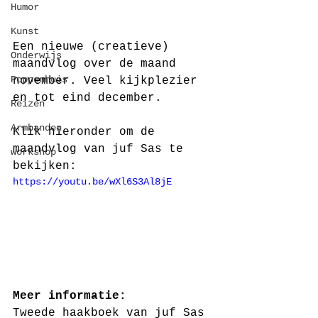
Humor
Kunst
Een nieuwe (creatieve) 
Onderwijs
maandvlog over de maand 
Poppenhuis
november. Veel kijkplezier 
en tot eind december. 
Reizen
Armbanden
Klik hieronder om de 
maandvlog van juf Sas te 
workshop
bekijken:
https://youtu.be/wXl6S3Al8jE
Meer informatie:
Tweede haakboek van juf Sas 