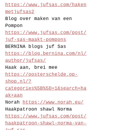
https://www.jufsas.com/haken
metjufsas2
Blog over maken van een 
Pompon 
https://www.jufsas.com/post/
juf-sas-maakt-pompons
BERNINA blogs juf Sas 
https://blog.bernina.com/nl/
author/jufsas/
Haak aan, brei mee 
https://oosterschelde.op-
shop.nl/?
categories%5B%5D=1&search=ha
ak+aan
Norah 
https://www.norah.eu/
Haakpatroon shawl Norma 
https://www.jufsas.com/post/
haakpatroon-shawl-norma-van-