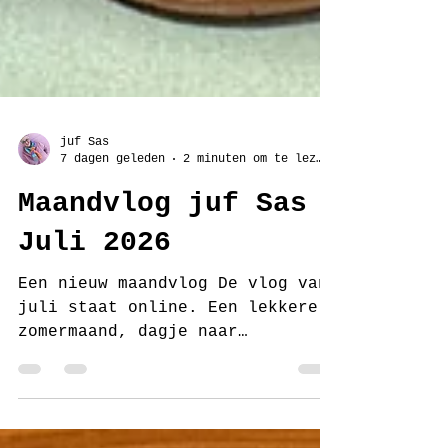
juf Sas
7 dagen geleden
2 minuten om te lezen
Maandvlog juf Sas
Juli 2026
Een nieuw maandvlog De vlog van
juli staat online. Een lekkere
zomermaand, dagje naar
Rotterdam, workshop bij Pera &
Pasha, nieuw haakpatroon,
heerlijke vakantie in Gran