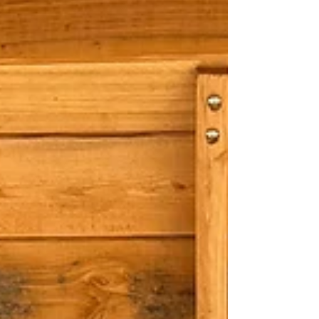
Canaria, kringloop gelukjes,
onderbroeken en badpak tips,
veel boekentips, geweldige
jurkjes van Lissano, een nieuw
dekbedovertrek, nieuws over de
nieuwe collectie armbanden en
sneak peeks van het nieuwe boek.
En natuurlijk nog veel meer.
Veel kijkplezier! Klik hieronder
om naar de maandvlog van juli
2026 van