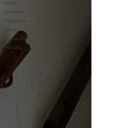
Kunst
Onderwijs
Poppenhuis
Reizen
Armbanden
workshop