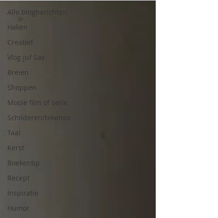
Alle blogberichten
Haken
Creatief
Vlog juf Sas
Breien
Shoppen
Mooie film of serie
Schilderen/tekenen
Taal
Kerst
Boekentip
Recept
Inspiratie
Humor