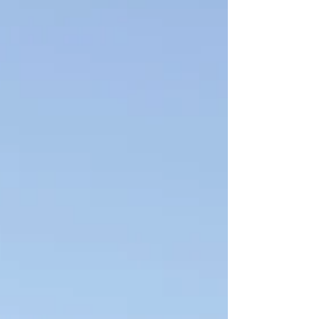
een nieuwtje van juf Sas en
natuurlijk mooie armbanden,
leuke speenkoorden en sneak
peeks van het nieuwe boek! Klik
hieronder om naar de maandvlog
van juni 2026 van juf Sas te
bekijken. Wat er in de maandvlog
van juf Sas besproken wordt:
Lissano https://lissano.nl/ nu
met sale van 25% Sentir
https://nl.sentirparfum.com/ De
To