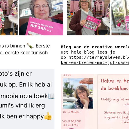
Blog van de creative werel
Het hele blog lees je
op
https://terraysleven.bl
ken-en-breien-met-juf-sas