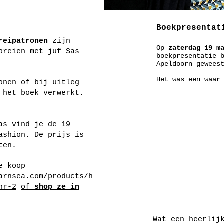
Boekpresentat
reipatronen
zijn
Op
zaterdag 19 m
breien met juf Sas
boekpresentatie 
Apeldoorn gewees
Het was een waar
onen of bij uitleg
n het boek verwerkt.
as vind je de 19
ashion. De prijs is
ten.
e koop
arnsea.com/products/h
nr-2
of
shop ze in
Wat een heerlij