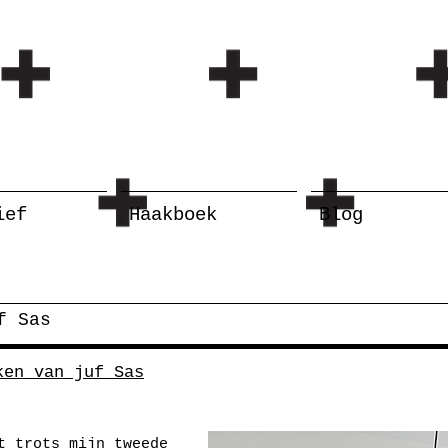
ief
Haakboek
Blog
f Sas
ken van juf Sas
t trots mijn tweede