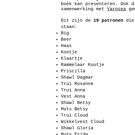
boek kan presenteren. Ook d
samenwerking met
Yarnsea
ge
Dit zijn de
19 patronen
die 
staan:
Big
Beer
Haas
Kootje
Klaartje
Rammelaar Kootje
Priscilla
Shawl Dagmar
Trui Rosanne
Trui Anna
Vest Anna
Shawl Betsy
Muts Betsy
Trui Cloud
Wikkelvest Cloud
Shawl Gloria
Muts Frida