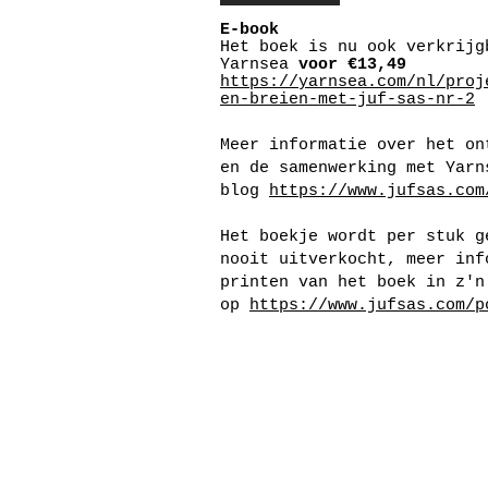
E-book
Het boek is nu ook verkrijg
Yarnsea
voor €13,49
https://yarnsea.com/nl/proj
en-breien-met-juf-sas-nr-2
Meer informatie over het on
en de samenwerking met Yarn
blog
https://www.jufsas.com
Het boekje wordt per stuk g
nooit uitverkocht, meer inf
printen van het boek in z'n
op
https://www.jufsas.com/p