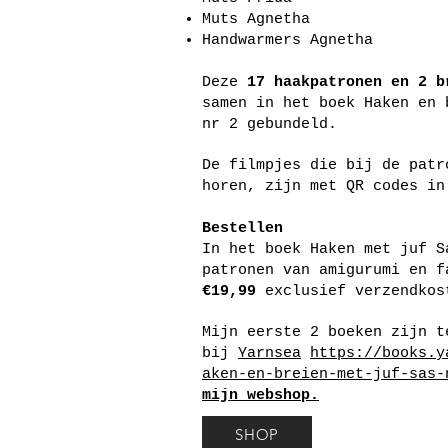
Muts Agnetha
Handwarmers Agnetha
Deze
17 haakpatronen en 2 b
samen in het boek Haken en 
nr 2 gebundeld.
De filmpjes die bij de patr
horen, zijn met QR codes i
Bestellen
In het boek Haken met juf S
patronen van amigurumi en f
€19,99
exclusief verzendkos
Mijn eerste 2 boeken zijn t
bij
Yarnsea
https://books.y
aken-en-breien-met-juf-sas-
mijn webshop.
SHOP