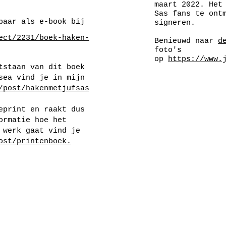
maart 2022. Het
Sas fans te ont
baar als e-book bij
signeren.
ect/2231/boek-haken-
Benieuwd naar
d
foto's
op
https://www.
tstaan van dit boek
sea vind je in mijn
/post/hakenmetjufsas
eprint en raakt dus
ormatie hoe het
 werk gaat vind je
ost/printenboek.