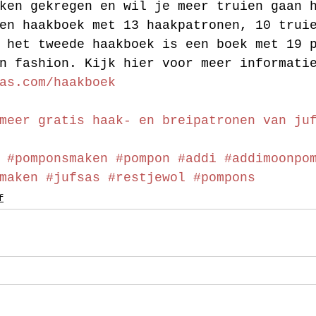
ken gekregen en wil je meer truien gaan 
en haakboek met 13 haakpatronen, 10 trui
 het tweede haakboek is een boek met 19 
n fashion. Kijk hier voor meer informati
as.com/haakboek
meer gratis haak- en breipatronen van ju
#pomponsmaken
#pompon
#addi
#addimoonpo
maken
#jufsas
#restjewol
#pompons
f