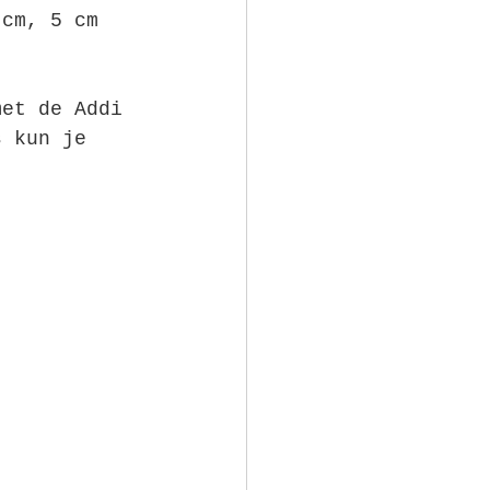
 cm, 5 cm 
met de Addi 
s kun je 