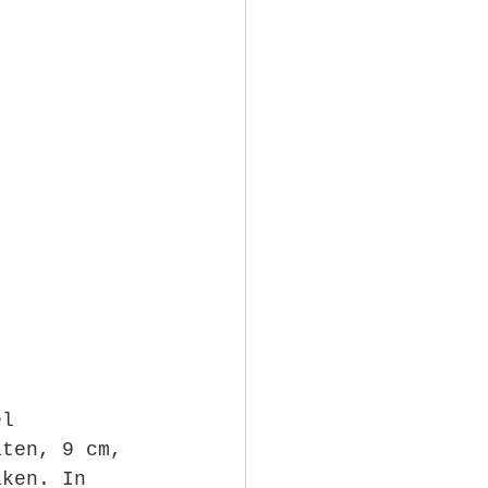
el 
aten, 9 cm, 
aken. In 