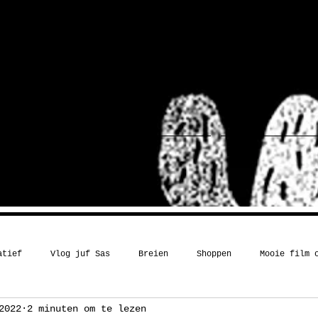
ief
Haakboek
Blog
atief
Vlog juf Sas
Breien
Shoppen
Mooie film 
2022
2 minuten om te lezen
Kerst
Boekentip
Recept
Inspiratie
Humor