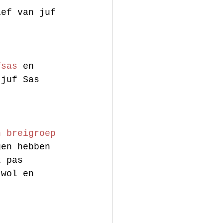
ief van juf 
fsas
 en 
 juf Sas 
n breigroep
gen hebben 
k pas 
 wol en 