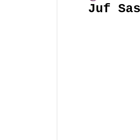
Juf Sa
Poppenhuis
Reizen
Armb