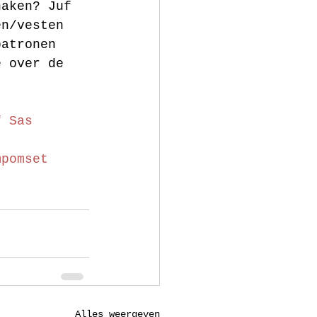
haken? Juf 
en/vesten 
patronen 
e over de 
f Sas
mpomset
Alles weergeven