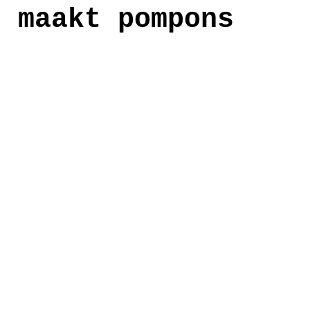
s maakt pompons
anden
workshop