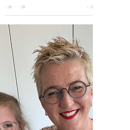
Ik zag de gele Pride van
Wooladdicts en wist dat ik daar
een nieuwe trui Soleil van moest
gaan haken. Ik heb vorig jaar al
twee eerdere...