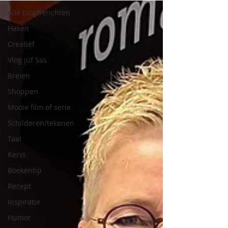
Alle blogberichten
Haken
Creatief
Vlog juf Sas
Breien
Shoppen
Mooie film of serie
Schilderen/tekenen
Taal
Kerst
Boekentip
Recept
Inspiratie
Humor