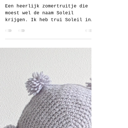
juf Sas
11 jun 2022
3 minuten om te lezen
Haakpatroon
zomertrui Soleil
van juf Sas
Een heerlijk zomertruitje die
moest wel de naam Soleil
krijgen. Ik heb trui Soleil in
twee versies uitgewerkt. Een
Soleil gehaakt met...