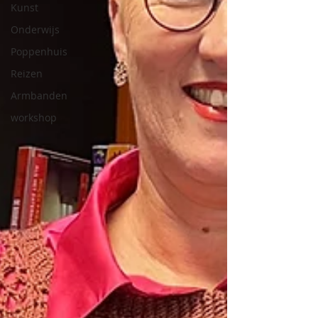
Kunst
Onderwijs
Poppenhuis
Reizen
Armbanden
workshop