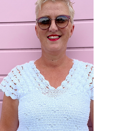
Granny’s zijn hartstikke hip op
dit moment en ik vind ze
heerlijk om te haken. Ik heb al
een gaaf tafelkleed met Granny’s
gehaakt en trui...