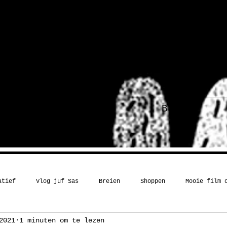
ief
Haakboek
Blog
atief
Vlog juf Sas
Breien
Shoppen
Mooie film 
2021
1 minuten om te lezen
Kerst
Boekentip
Recept
Inspiratie
Humor