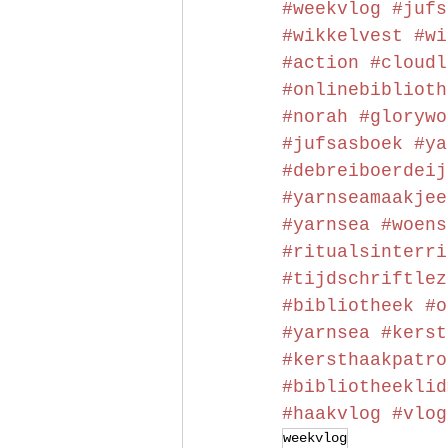
#weekvlog
#jufs
#wikkelvest
#wi
#action
#cloudl
#onlinebiblioth
#norah
#glorywo
#jufsasboek
#ya
#debreiboerdeij
#yarnseamaakjee
#yarnsea
#woens
#ritualsinterri
#tijdschriftlez
#bibliotheek
#o
#yarnsea
#kerst
#kersthaakpatro
#bibliotheeklid
#haakvlog
#vlog
weekvlog