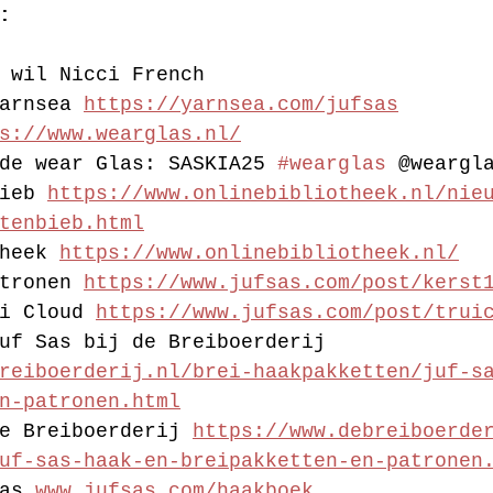
:
 wil Nicci French 
arnsea 
https://yarnsea.com/jufsas
s://www.wearglas.nl/
de wear Glas: SASKIA25 
#wearglas
 @weargl
ieb 
https://www.onlinebibliotheek.nl/nie
tenbieb.html
heek 
https://www.onlinebibliotheek.nl/
tronen 
https://www.jufsas.com/post/kerst
i Cloud 
https://www.jufsas.com/post/trui
uf Sas bij de Breiboerderij 
reiboerderij.nl/brei-haakpakketten/juf-s
n-patronen.html
e Breiboerderij 
https://www.debreiboerde
uf-sas-haak-en-breipakketten-en-patronen
as 
www.jufsas.com/haakboek