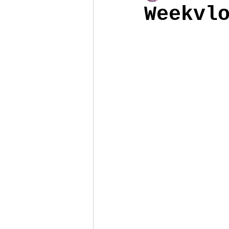
Weekvl
Poppenhuis
Reizen
Armb