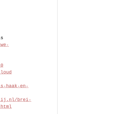
as
uwe-
10
cloud
as-haak-en-
rij.nl/brei-
.html