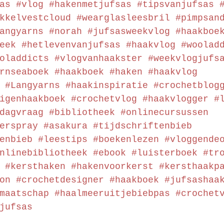
as
#vlog
#hakenmetjufsas
#tipsvanjufsas
kkelvestcloud
#wearglasleesbril
#pimpsan
angyarns
#norah
#jufsasweekvlog
#haakboe
eek
#hetlevenvanjufsas
#haakvlog
#woolad
oladdicts
#vlogvanhaakster
#weekvlogjufs
rnseaboek
#haakboek
#haken
#haakvlog
#Langyarns
#haakinspiratie
#crochetblog
igenhaakboek
#crochetvlog
#haakvlogger
#
dagvraag
#bibliotheek
#onlinecursussen
erspray
#asakura
#tijdschriftenbieb
enbieb
#leestips
#boekenlezen
#vloggende
nlinebibliotheek
#ebook
#luisterboek
#tr
#kersthaken
#hakenvoorkerst
#kersthaakp
on
#crochetdesigner
#haakboek
#jufsashaa
maatschap
#haalmeeruitjebiebpas
#crochet
jufsas