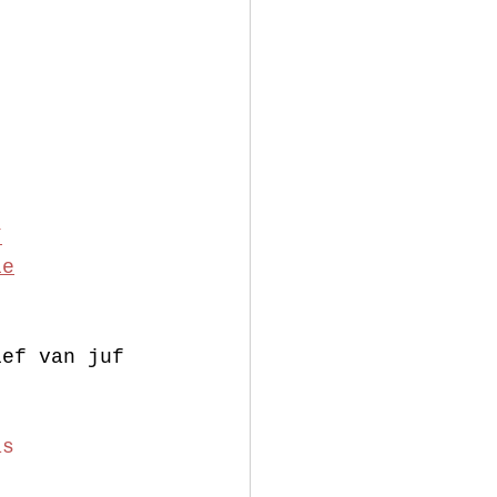
/
ie
ief van juf 
as