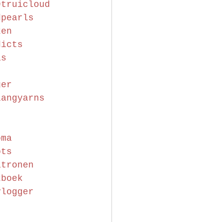
#truicloud
dpearls
ken
dicts
as
ger
langyarns
oma
ots
atronen
kboek
vlogger