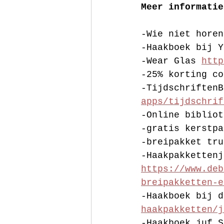
Meer informatie
-Wie niet horen
-Haakboek bij Y
-Wear Glas 
http
-25% korting co
-TijdschriftenB
apps/tijdschrif
-Online bibliot
-gratis kerstpa
-breipakket tru
-Haakpakkettenj
https://www.deb
breipakketten-e
-Haakboek bij d
haakpakketten/j
-Haakboek juf S