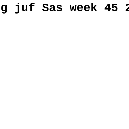
og juf Sas week 45 
anden
workshop