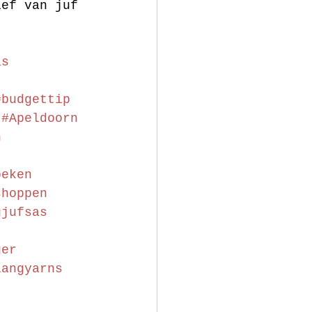
ief van juf 
as
#budgettip
#Apeldoorn
n
oeken
shoppen
gjufsas
ger
langyarns