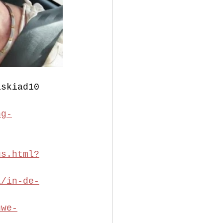
askiad10
ng-
us.html?
l/in-de-
uwe-