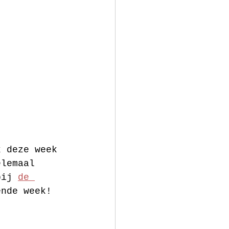
k deze week 
elemaal 
bij 
de 
ende week!  