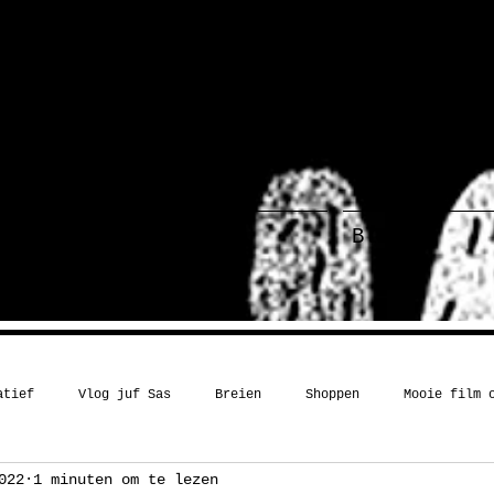
ief
Haakboek
Blog
atief
Vlog juf Sas
Breien
Shoppen
Mooie film 
022
1 minuten om te lezen
Kerst
Boekentip
Recept
Inspiratie
Humor