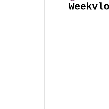
Weekvl
Poppenhuis
Reizen
Armb