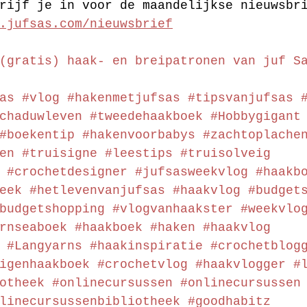
rijf je in voor de maandelijkse nieuwsbr
.jufsas.com/nieuwsbrief
(gratis) haak- en breipatronen van juf S
as
#vlog
#hakenmetjufsas
#tipsvanjufsas
chaduwleven
#tweedehaakboek
#Hobbygigant
#boekentip
#hakenvoorbabys
#zachtoplache
en
#truisigne
#leestips
#truisolveig
#crochetdesigner
#jufsasweekvlog
#haakb
eek
#hetlevenvanjufsas
#haakvlog
#budget
budgetshopping
#vlogvanhaakster
#weekvlo
rnseaboek
#haakboek
#haken
#haakvlog
#Langyarns
#haakinspiratie
#crochetblog
igenhaakboek
#crochetvlog
#haakvlogger
#
otheek
#onlinecursussen
#onlinecursussen
linecursussenbibliotheek
#goodhabitz