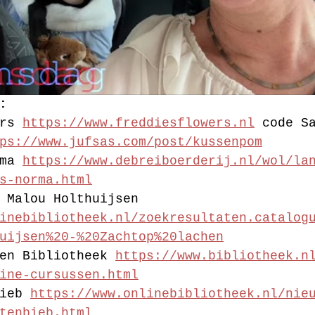
:
rs 
https://www.freddiesflowers.nl
 code S
ps://www.jufsas.com/post/kussenpom
ma 
https://www.debreiboerderij.nl/wol/la
s-norma.html
 Malou Holthuijsen 
inebibliotheek.nl/zoekresultaten.catalog
uijsen%20-%20Zachtop%20lachen
en Bibliotheek 
https://www.bibliotheek.n
ine-cursussen.html
ieb 
https://www.onlinebibliotheek.nl/nie
tenbieb.html