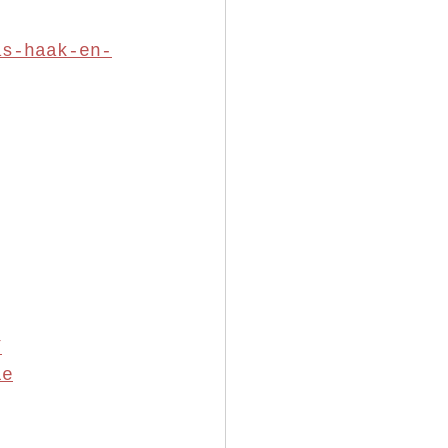
as-haak-en-
/
ie