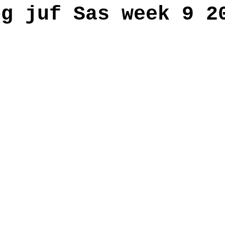
og juf Sas week 9 2
anden
workshop