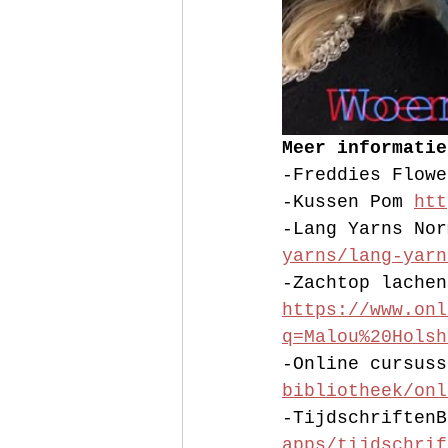
Meer informatie
-Freddies Flowe
-Kussen Pom 
htt
-Lang Yarns Nor
yarns/lang-yarn
-Zachtop lachen
https://www.onl
q=Malou%20Holsh
-Online cursuss
bibliotheek/onl
-TijdschriftenB
apps/tijdschrif