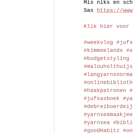
Mis niks en sch
Sas 
https://www
Klik hier voor 
#weekvlog
#jufs
#kimmoelands
#s
#budgetstyling
#malouholthuijs
#langyarnsnorma
#onlinebiblioth
#haakpatronen
#
#jufsasboek
#ya
#debreiboerdeij
#yarnseamaakjee
#yarnsea
#bibli
#goodHabitz
#on