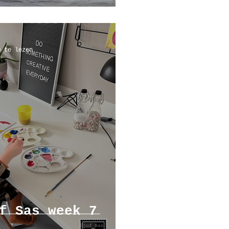
m te lezen
f Sas week 7