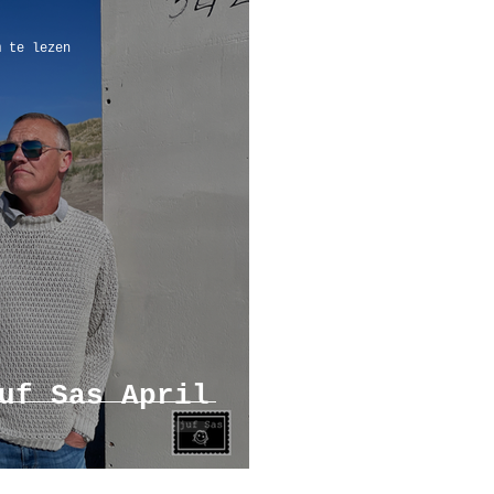
m te lezen
uf Sas April