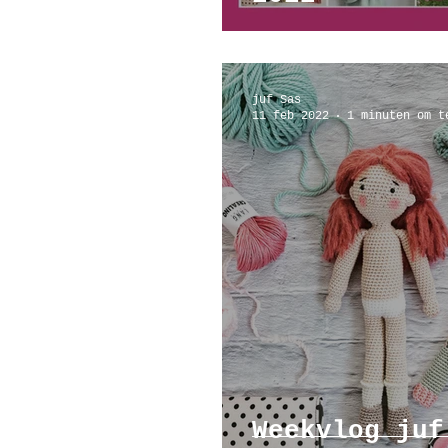
juf Sas
11 feb 2022
1 minuten om t
Weekvlog juf