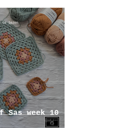
m te lezen
f Sas week 10