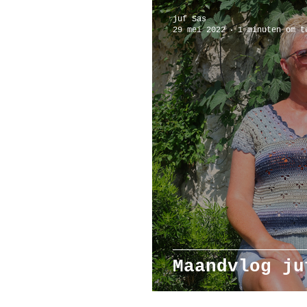
juf Sas
29 mei 2022
1 minuten om t
Maandvlog ju