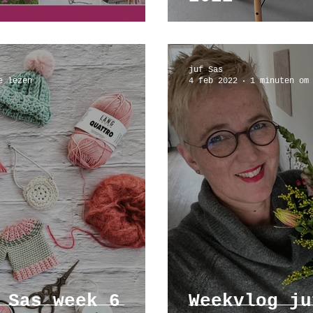
juf Sas
e lezen
4 feb 2022
1 minuten om
 Sas week 6
Weekvlog ju