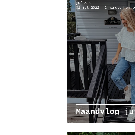
juf Sas
31 jul 2022
2 minuten om t
Poppenhuis
Reizen
Ar
Maandvlog ju