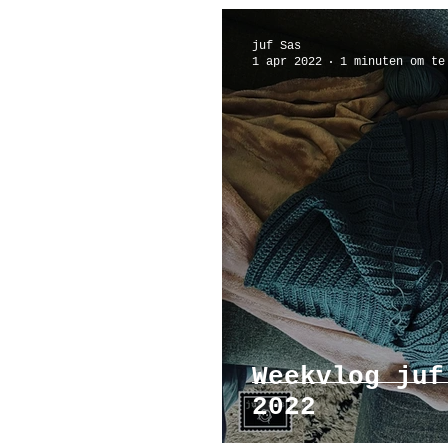
juf Sas
1 apr 2022
1 minuten om te
Weekvlog juf
2022