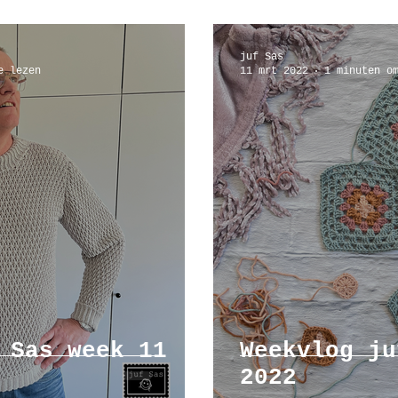
juf Sas
e lezen
11 mrt 2022
1 minuten o
 Sas week 11
Weekvlog ju
2022