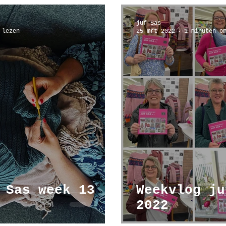
juf Sas
 lezen
25 mrt 2022
1 minuten o
 Sas week 13
Weekvlog ju
2022