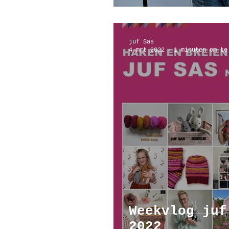
juf Sas
4 mrt 2022
1 minuten om te
Weekvlog juf
2022