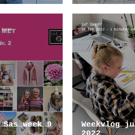
juf Sas
 lezen
18 feb 2022
1 minuten o
 Sas week 9
Weekvlog ju
2022