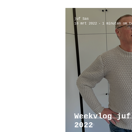
juf Sas
18 mrt 2022
1 minuten om t
Weekvlog juf
2022