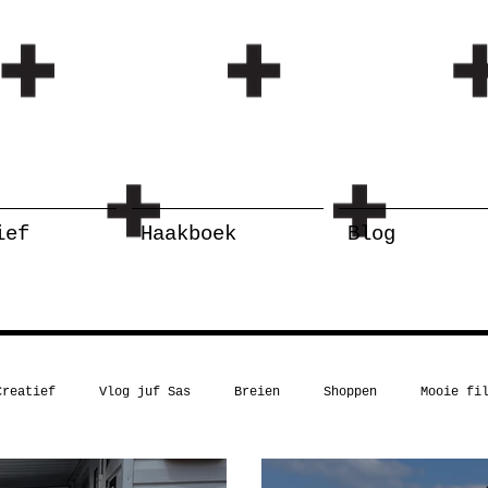
ief
Haakboek
Blog
Creatief
Vlog juf Sas
Breien
Shoppen
Mooie fi
Kerst
Boekentip
Recept
Inspiratie
Humor