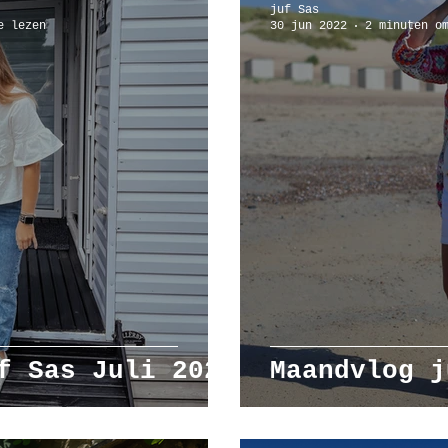
juf Sas
e lezen
30 jun 2022
2 minuten o
mbanden
workshop
f Sas Juli 2022
Maandvlog j