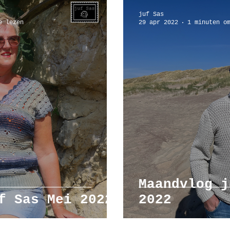
juf Sas
e lezen
29 apr 2022
1 minuten o
Maandvlog j
f Sas Mei 2022
2022