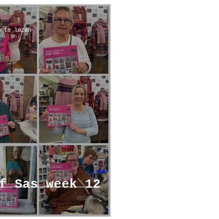
m te lezen
f Sas week 12