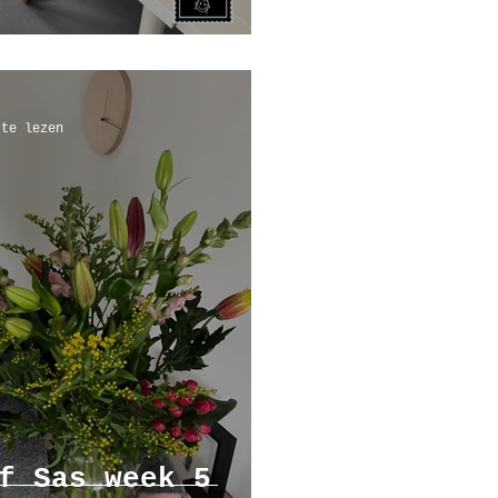
 te lezen
f Sas week 5