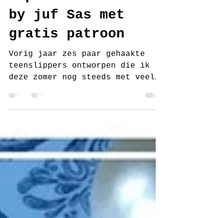
Gehaakte Flipflops
Cupcakes handmade
by juf Sas met
gratis patroon
Vorig jaar zes paar gehaakte
teenslippers ontworpen die ik
deze zomer nog steeds met veel
plezier draag. Dit jaar
Flipflops Sable...