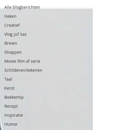
Alle blogberichten
Haken
Creatief
Vlog juf Sas
Breien
Shoppen
Mooie film of serie
Schilderen/tekenen
Taal
Kerst
Boekentip
Recept
Inspiratie
Humor