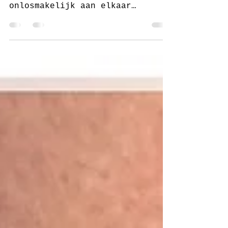
Life is better with flip flops.
Juf Sas en flip flops zijn
onlosmakelijk aan elkaar
verbonden. En wat kijk ik er
naar uit om weer...