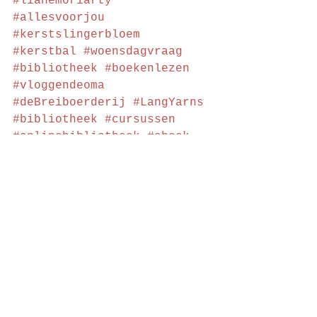
#lianemoriarty
#allesvoorjou
#kerstslingerbloem
#kerstbal
#woensdagvraag
#bibliotheek
#boekenlezen
#vloggendeoma
#deBreiboerderij
#LangYarns
#bibliotheek
#cursussen
#onlinebibliotheek
#ebook
#luisterboeken
#yarnsea
weekvlog
haken
Vlog juf Sas
Alles weergeven
Recente blogposts