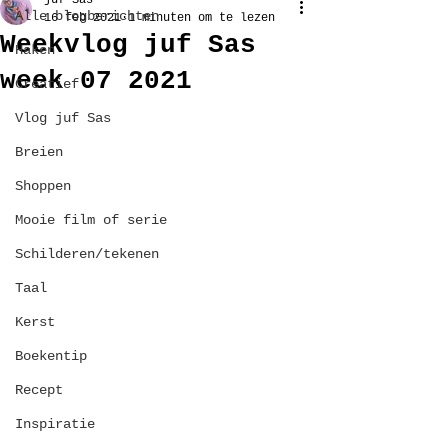
juf Sas
Alle blogberichten
16 feb 2021
1 minuten om te lezen
Weekvlog juf Sas
Haken
week 07 2021
Creatief
Vlog juf Sas
Breien
Shoppen
Mooie film of serie
Schilderen/tekenen
Taal
Kerst
Boekentip
Recept
Inspiratie