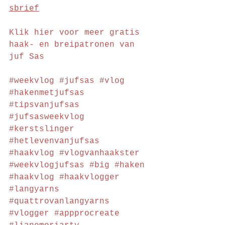
sbrief
Klik hier voor meer gratis 
haak- en breipatronen van 
juf Sas
#weekvlog
#jufsas
#vlog
#hakenmetjufsas
#tipsvanjufsas
#jufsasweekvlog
#kerstslinger
#hetlevenvanjufsas
#haakvlog
#vlogvanhaakster
#weekvlogjufsas
#big
#haken
#haakvlog
#haakvlogger
#langyarns
#quattrovanlangyarns
#vlogger
#appprocreate