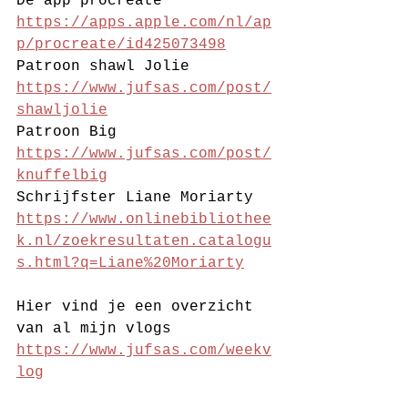
De app procreate 
https://apps.apple.com/nl/ap
p/procreate/id425073498
Patroon shawl Jolie 
https://www.jufsas.com/post/
shawljolie
Patroon Big 
https://www.jufsas.com/post/
knuffelbig
Schrijfster Liane Moriarty 
https://www.onlinebibliothee
k.nl/zoekresultaten.catalogu
s.html?q=Liane%20Moriarty
Hier vind je een overzicht 
van al mijn vlogs 
https://www.jufsas.com/weekv
log