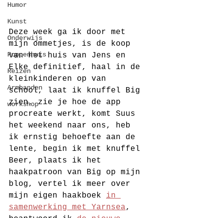
Humor
Kunst
Deze week ga ik door met 
Onderwijs
mijn ommetjes, is de koop 
Poppenhuis
van het huis van Jens en 
Elke definitief, haal in de 
Reizen
kleinkinderen op van 
Armbanden
school, laat ik knuffel Big 
zien, zie je hoe de app 
workshop
procreate werkt, komt Suus 
het weekend naar ons, heb 
ik ernstig behoefte aan de 
lente, begin ik met knuffel 
Beer, plaats ik het 
haakpatroon van Big op mijn 
blog, vertel ik meer over 
mijn eigen haakboek 
in 
samenwerking met Yarnsea
, 