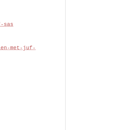
f-sas
ien-met-juf-