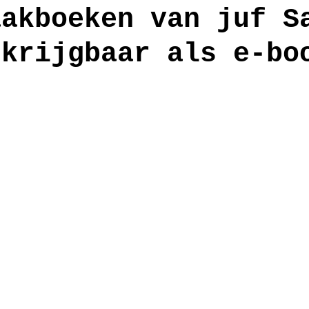
aakboeken van juf S
rkrijgbaar als e-bo
anden
workshop