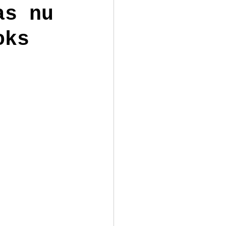
as nu
oks