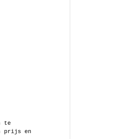
n te 
n prijs en 