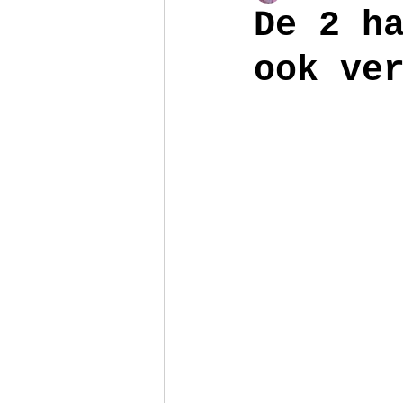
De 2 h
ook ve
Poppenhuis
Reizen
Armb