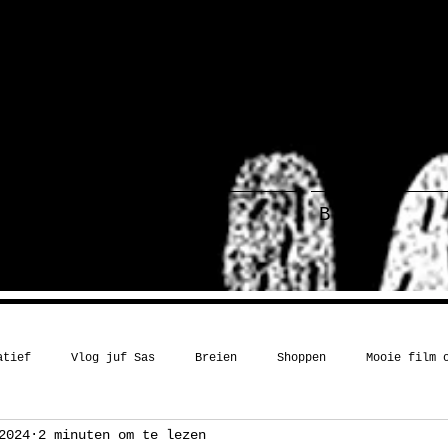
ief
Haakboek
Blog
atief
Vlog juf Sas
Breien
Shoppen
Mooie film 
2024
2 minuten om te lezen
Kerst
Boekentip
Recept
Inspiratie
Humor