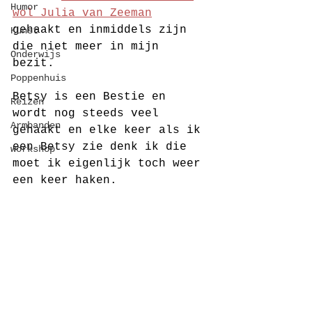
Humor
wol Julia van Zeeman
gehaakt en inmiddels zijn 
Kunst
die niet meer in mijn 
Onderwijs
bezit. 
Poppenhuis
Betsy is een Bestie en 
Reizen
wordt nog steeds veel 
Armbanden
gehaakt en elke keer als ik 
een Betsy zie denk ik die 
workshop
moet ik eigenlijk toch weer 
een keer haken. 