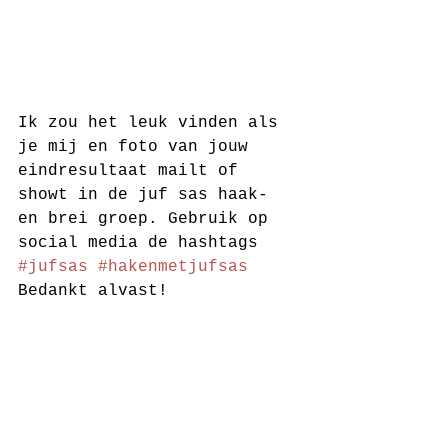
Ik zou het leuk vinden als 
je mij en foto van jouw 
eindresultaat mailt of 
showt in de juf sas haak- 
en brei groep. Gebruik op 
social media de hashtags 
#jufsas
#hakenmetjufsas
Bedankt alvast! 
Vragen
Veel succes! Er is een 
speciale juf Sas facebook 
haak-en breigroep
 waar je 
je vragen in kunt stellen 