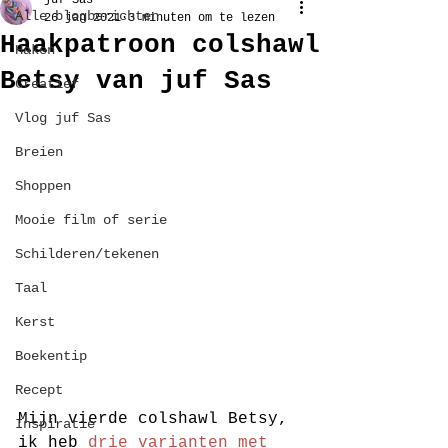
juf Sas
Alle blogberichten
26 jan 2021
3 minuten om te lezen
Haakpatroon colshawl
Haken
Betsy van juf Sas
Creatief
Vlog juf Sas
Breien
Shoppen
Mooie film of serie
Schilderen/tekenen
Taal
Kerst
Boekentip
Recept
Mijn vierde colshawl Betsy, 
Inspiratie
ik heb 
drie varianten met 