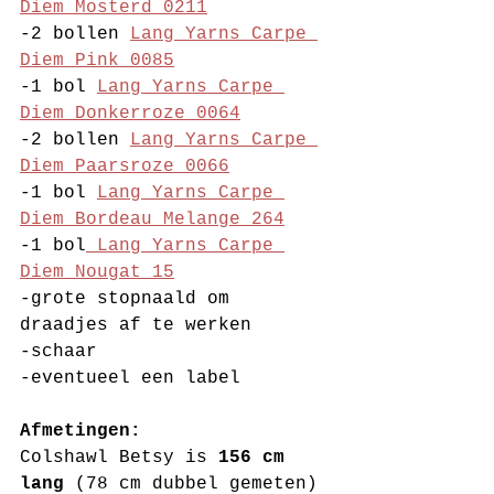
Diem Mosterd 0211
-2 bollen 
Lang Yarns Carpe 
Diem Pink 0085
-1 bol 
Lang Yarns Carpe 
Diem Donkerroze 0064
-2 bollen 
Lang Yarns Carpe 
Diem Paarsroze 0066
-1 bol 
Lang Yarns Carpe 
Diem Bordeau Melange 264
-1 bol
 Lang Yarns Carpe 
Diem Nougat 15
-grote stopnaald om 
draadjes af te werken
-schaar
-eventueel een label 
Afmetingen:
Colshawl Betsy is 
156 cm 
lang
 (78 cm dubbel gemeten) 