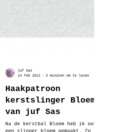
juf Sas
14 feb 2021
3 minuten om te lezen
Haakpatroon
kerstslinger Bloem