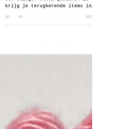
van juf Sas
Na de kerstbal Bloem heb ik ook
een slinger bloem gemaakt. Zo
krijg je terugkerende items in
de kerstboom en wordt het een
mooi geheel...