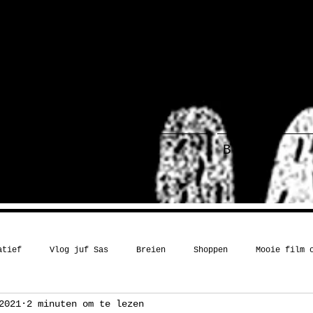
ief
Haakboek
Blog
atief
Vlog juf Sas
Breien
Shoppen
Mooie film 
2021
2 minuten om te lezen
Kerst
Boekentip
Recept
Inspiratie
Humor