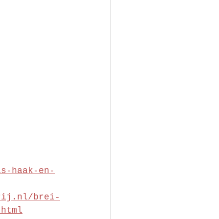
as-haak-en-
rij.nl/brei-
.html