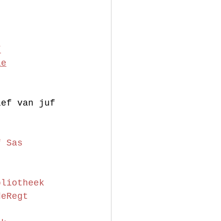
/
ie
ief van juf 
f Sas
bliotheek
deRegt