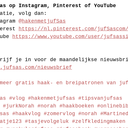
as op Instagram, Pinterest of YouTube
atie, volg dan:
agram 
@hakenmetjufSas
erest 
https://nl.pinterest.com/jufSascom
ube 
https://www.youtube.com/user/jufsass
rijf je in voor de maandelijkse nieuwsbr
.jufsas.com/nieuwsbrief
meer gratis haak- en breipatronen van ju
as
#vlog
#hakenmetjufsas
#tipsvanjufsas
#jurkNorah
#norah
#haakboeken
#onlinebi
sas
#haakvlog
#zomervlog
#norah
#Martine
atje123
#tasjevolgeluk
#zelfkledingmaken