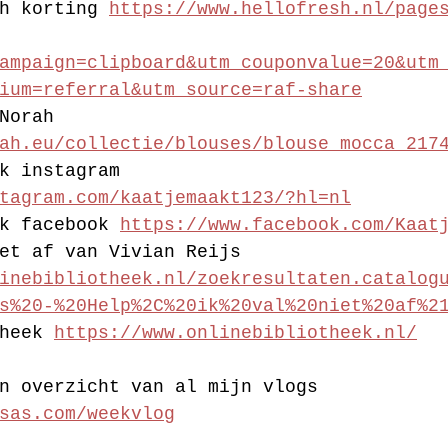
h korting 
https://www.hellofresh.nl/page
ampaign=clipboard&utm_couponvalue=20&utm
ium=referral&utm_source=raf-share
Norah 
ah.eu/collectie/blouses/blouse_mocca_217
k instagram 
tagram.com/kaatjemaakt123/?hl=nl
k facebook 
https://www.facebook.com/Kaat
et af van Vivian Reijs 
inebibliotheek.nl/zoekresultaten.catalog
s%20-%20Help%2C%20ik%20val%20niet%20af%2
heek 
https://www.onlinebibliotheek.nl/
n overzicht van al mijn vlogs 
sas.com/weekvlog