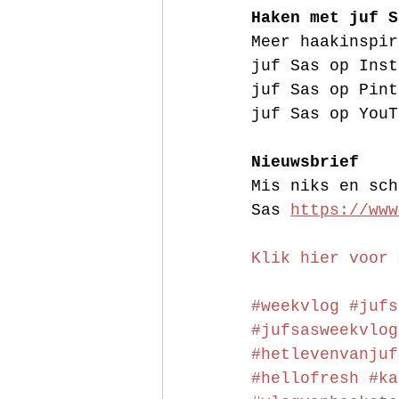
Haken met juf S
Meer haakinspir
juf Sas op Inst
juf Sas op Pint
juf Sas op YouT
Nieuwsbrief
Mis niks en sch
Sas 
https://www
Klik hier voor 
#weekvlog
#jufs
#jufsasweekvlog
#hetlevenvanjuf
#hellofresh
#ka