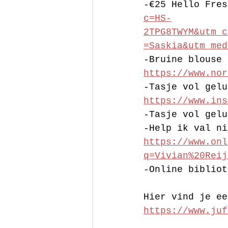
-€25 Hello Fres
c=HS-
2TPG8TWYM&utm_c
=Saskia&utm_med
-Bruine blouse 
https://www.nor
-Tasje vol gelu
https://www.ins
-Tasje vol gelu
-Help ik val ni
https://www.onl
q=Vivian%20Reij
-Online bibliot
Hier vind je ee
https://www.juf