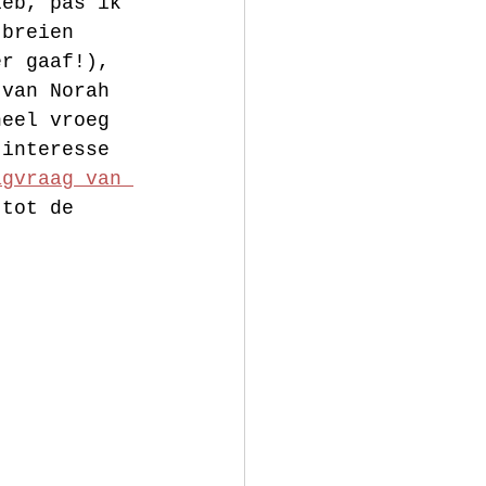
ieb, pas ik 
 breien 
er gaaf!), 
 van Norah 
heel vroeg 
 interesse 
agvraag van 
 tot de 