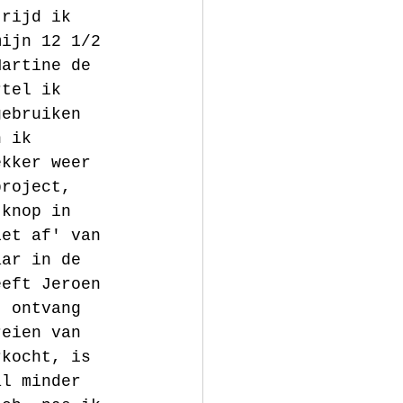
 rijd ik 
mijn 12 1/2 
Martine de 
rtel ik 
gebruiken 
n ik 
ekker weer 
project, 
 knop in 
iet af' van 
aar in de 
eeft Jeroen 
, ontvang 
reien van 
rkocht, is 
al minder 