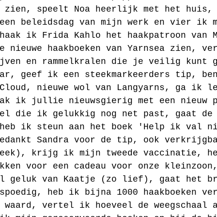
 zien, speelt Noa heerlijk met het huis,
een beleidsdag van mijn werk en vier ik 
haak ik Frida Kahlo het haakpatroon van 
e nieuwe haakboeken van Yarnsea zien, ve
jven en rammelkralen die je veilig kunt 
ar, geef ik een steekmarkeerders tip, be
Cloud, nieuwe wol van Langyarns, ga ik l
ak ik jullie nieuwsgierig met een nieuw 
el die ik gelukkig nog net past, gaat de
heb ik steun aan het boek 'Help ik val n
edankt Sandra voor de tip, ook verkrijgb
eek), krijg ik mijn tweede vaccinatie, h
kken voor een cadeau voor onze kleinzoon
l geluk van Kaatje (zo lief), gaat het b
spoedig, heb ik bijna 1000 haakboeken ve
 waard, vertel ik hoeveel de weegschaal 