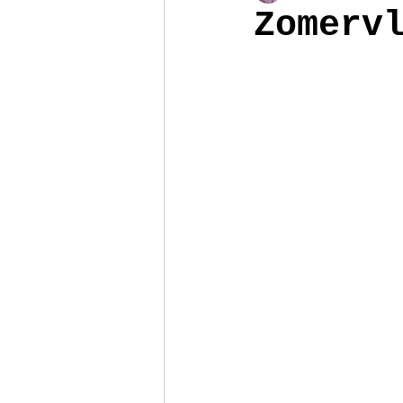
Zomerv
Poppenhuis
Reizen
Armb