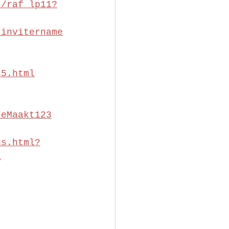
s/raf_lp11?
_invitername
45.html
jeMaakt123
us.html?
1