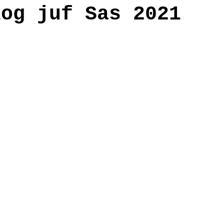
log juf Sas 2021
anden
workshop