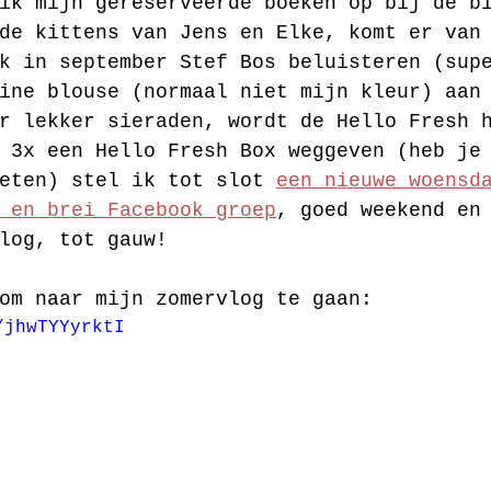
ik mijn gereserveerde boeken op bij de b
de kittens van Jens en Elke, komt er van
k in september Stef Bos beluisteren (sup
ine blouse (normaal niet mijn kleur) aan
r lekker sieraden, wordt de Hello Fresh 
 3x een Hello Fresh Box weggeven (heb je
eten) stel ik tot slot 
een nieuwe woensd
 en brei Facebook groep
, goed weekend en
log, tot gauw!
om naar mijn zomervlog te gaan:
/jhwTYYyrktI