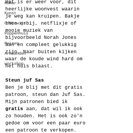
Het is er weer voor, dit 
Humor
heerlijke woonvest waarin 
Kunst
je weg kan kruipen. Bakje 
Onderwijs
thee erbij, netflixje of 
mooie muziek van 
Poppenhuis
bijvoorbeeld Norah Jones 
Reizen
aan en compleet gelukkig 
zijn. Naar buiten kijken 
Armbanden
waar de koude wind hard om 
workshop
het huis blaast.
Steun juf Sas
Ben je blij met dit gratis 
patroon, steun dan Juf Sas. 
Mijn patronen bied ik 
gratis
 aan, dat wil ik ook 
zo houden. Het is ook zo'n 
gedoe om voor een paar euro 
een patroon te verkopen. 