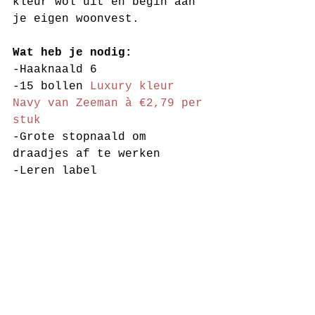
kleur wol uit en begin aan 
je eigen woonvest.  
Wat heb je nodig:
-Haaknaald 6
-15 bollen 
Luxury kleur 
Navy van Zeeman à €2,79 per 
stuk
-Grote stopnaald om 
draadjes af te werken 
-Leren label