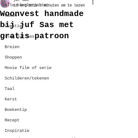
juf Sas
Alle blogberichten
18 mrt 2018
3 minuten om te lezen
Woonvest handmade
Haken
bij juf Sas met
Creatief
gratis patroon
Vlog juf Sas
Breien
Shoppen
Mooie film of serie
Schilderen/tekenen
Taal
Kerst
Boekentip
Recept
Inspiratie