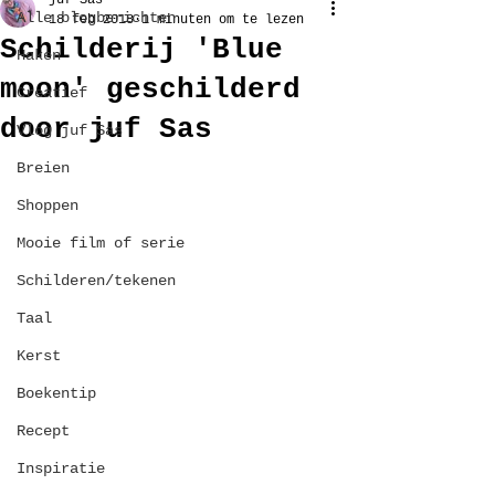
juf Sas
Alle blogberichten
18 feb 2018
1 minuten om te lezen
Schilderij 'Blue
Haken
moon' geschilderd
Creatief
door juf Sas
Vlog juf Sas
Breien
Shoppen
Mooie film of serie
Schilderen/tekenen
Taal
Kerst
Boekentip
Recept
Inspiratie