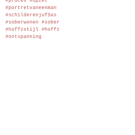
#proces
#opzet
#portretvaneenman
#schilderenjufSas
#soberwonen
#sober
#hoffzstijl
#hoffz
#ontspanning
#vannietsnaariets
#hetprocesvanjufSas
#creativiteit
#schilderijenvanjufSas
#details
#schilderijtekoop
#acrylverf
#acryl
#schilderijbluemoon
#bluemoon
#grijstinten
#acrylverfincombinatiemetwat
er
#werkenmetwater
#portretvaneenvrouw
#ballerina
#blauwedetails
#druipen