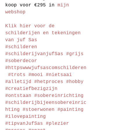
koop voor €295 in 
mijn 
webshop
Klik hier voor de 
schilderijen en tekeningen 
van juf Sas
#schilderen
#schilderijvanjufSas
#grijs
#soberdecor
#httpswwwjufsascomschilderen
#trots
#mooi
#nietsaai
#alletijd
#hetproces
#hobby
#creatiefbezigzijn
#ontstaan
#sobereinrichting
#schilderijbijeensobereinric
hting
#stoerwonen
#painting
#ilovepainting
#tipvanJufSas
#plezier