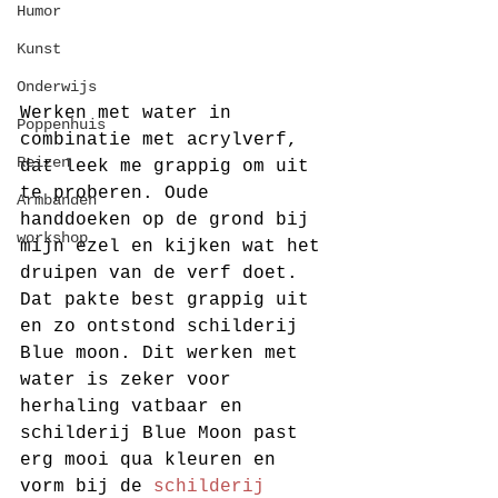
Humor
Kunst
Onderwijs
Werken met water in 
Poppenhuis
combinatie met acrylverf, 
Reizen
dat leek me grappig om uit 
te proberen. Oude 
Armbanden
handdoeken op de grond bij 
workshop
mijn ezel en kijken wat het 
druipen van de verf doet. 
Dat pakte best grappig uit 
en zo ontstond schilderij 
Blue moon. Dit werken met 
water is zeker voor 
herhaling vatbaar en 
schilderij Blue Moon past 
erg mooi qua kleuren en 
vorm bij de 
schilderij 