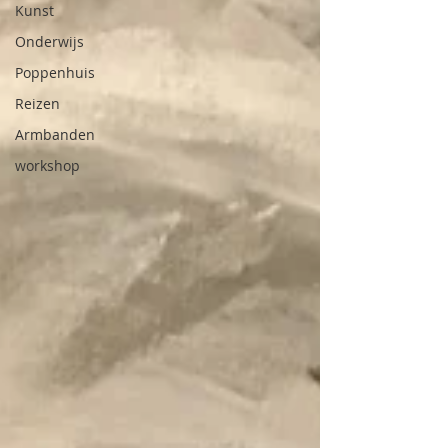
Kunst
Onderwijs
Poppenhuis
Reizen
Armbanden
workshop