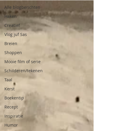
Alle blogberichten
Haken
Creatief
Vlog juf Sas
Breien
Shoppen
Mooie film of serie
Schilderen/tekenen
Taal
Kerst
Boekentip
Recept
Inspiratie
Humor