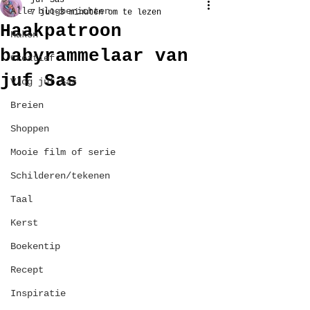
juf Sas
Alle blogberichten
7 jul
3 minuten om te lezen
Haakpatroon
Haken
babyrammelaar van
Creatief
juf Sas
Vlog juf Sas
Breien
Shoppen
Mooie film of serie
Schilderen/tekenen
Taal
Kerst
Boekentip
Recept
Inspiratie