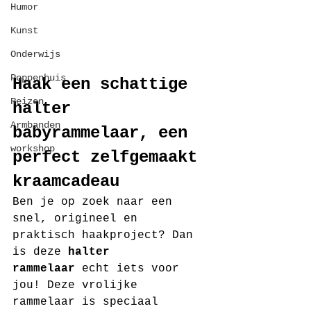
Humor
Kunst
Onderwijs
Poppenhuis
Haak een schattige 
Reizen
halter 
Armbanden
babyrammelaar, een 
workshop
perfect zelfgemaakt 
kraamcadeau
Ben je op zoek naar een 
snel, origineel en 
praktisch haakproject? Dan 
is deze 
halter 
rammelaar
 echt iets voor 
jou! Deze vrolijke 
rammelaar is speciaal 