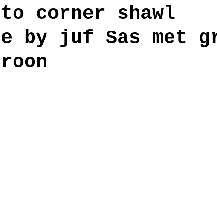
 to corner shawl
de by juf Sas met g
anden
workshop
troon