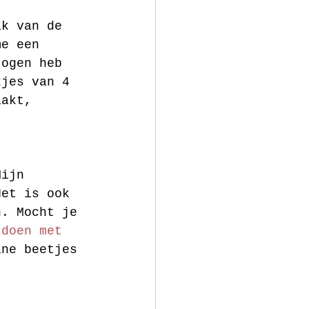
ik van de 
me een 
 ogen heb 
kjes van 4 
aakt, 
Mijn 
Het is ook 
n. Mocht je 
 doen met 
ine beetjes 
 