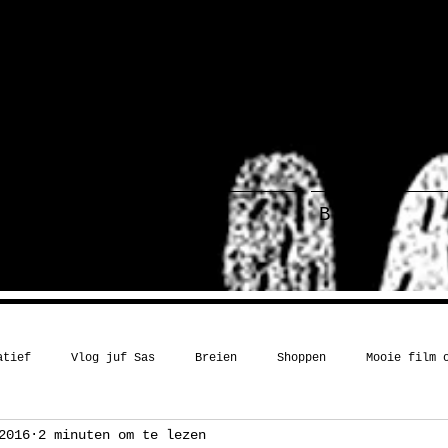
ief
Haakboek
Blog
atief
Vlog juf Sas
Breien
Shoppen
Mooie film 
2016
2 minuten om te lezen
Kerst
Boekentip
Recept
Inspiratie
Humor