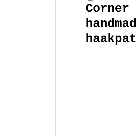
Corner
handma
Poppenhuis
Reizen
Armb
haakpa