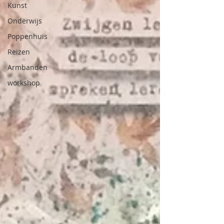
Kunst
Onderwijs
Poppenhuis
Reizen
Armbanden
workshop