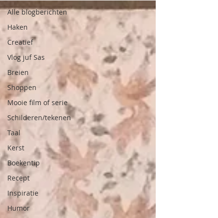
Alle blogberichten
Haken
Creatief
Vlog juf Sas
Breien
Shoppen
Mooie film of serie
Schilderen/tekenen
Taal
Kerst
Boekentip
Recept
Inspiratie
Humor