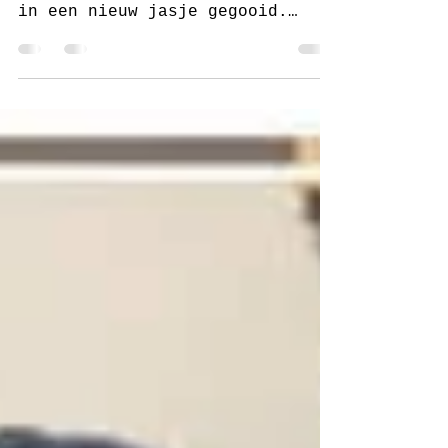
Een oud patroon van juf Sas van
bijna 2 jaar geleden weer eens
in een nieuw jasje gegooid.
Collega Heidi is zwanger en ik
ben een soort...