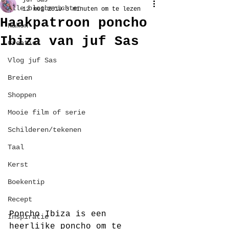
juf Sas
Alle blogberichten
12 mei 2019
3 minuten om te lezen
Haakpatroon poncho
Haken
Ibiza van juf Sas
Creatief
Vlog juf Sas
Breien
Shoppen
Mooie film of serie
Schilderen/tekenen
Taal
Kerst
Boekentip
Recept
Poncho Ibiza is een 
Inspiratie
heerlijke poncho om te 