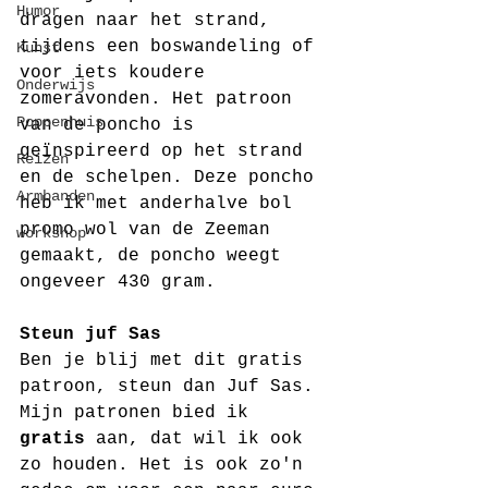
Humor
dragen naar het strand, 
tijdens een boswandeling of 
Kunst
voor iets koudere 
Onderwijs
zomeravonden. Het patroon 
Poppenhuis
van de poncho is 
geïnspireerd op het strand 
Reizen
en de schelpen. Deze poncho 
Armbanden
heb ik met anderhalve bol 
promo wol van de Zeeman 
workshop
gemaakt, de poncho weegt 
ongeveer 430 gram. 
Steun juf Sas
Ben je blij met dit gratis 
patroon, steun dan Juf Sas. 
Mijn patronen bied ik 
gratis
 aan, dat wil ik ook 
zo houden. Het is ook zo'n 