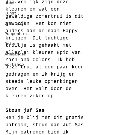
Hoe vrolijk zijn deze 
Humor
kleuren en wat een 
Kunst
geweldige zomertrui is dit 
Onderwijs
geworden. Het kon niet 
anders dan de naam Happy 
Poppenhuis
krijgen. Dit luchtige 
Reizen
truitje is gehaakt met 
allerlei kleuren Epic van 
Armbanden
Yarn and Colors. Ik heb 
workshop
deze trui al een paar keer 
gedragen en ik krijg er 
steeds leuke opmerkingen 
over. Het valt door de 
kleuren zeker op. 
Steun juf Sas
Ben je blij met dit gratis 
patroon, steun dan Juf Sas. 
Mijn patronen bied ik 