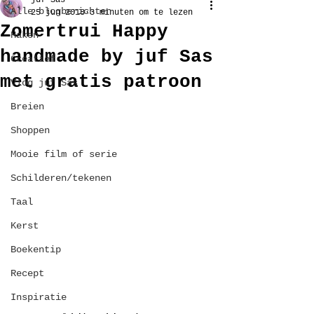
juf Sas
Alle blogberichten
25 jun 2018
3 minuten om te lezen
Zomertrui Happy
Haken
handmade by juf Sas
Creatief
met gratis patroon
Vlog juf Sas
Breien
Shoppen
Mooie film of serie
Schilderen/tekenen
Taal
Kerst
Boekentip
Recept
Inspiratie