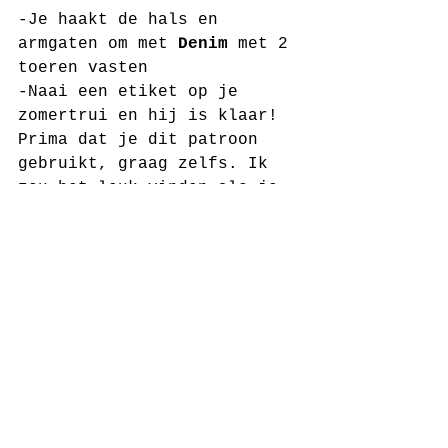
-Je haakt de hals en 
armgaten om met 
Denim
 met 2 
toeren vasten
-Naai een etiket op je 
zomertrui en hij is klaar!
Prima dat je dit patroon 
gebruikt, graag zelfs. Ik 
zou het leuk vinden als je 
mij als tegenprestatie voor 
het gratis patroon 
een foto 
van het eindresultaat mailt
en op website/social media 
doorlinkt naar 
www.jufsas.com/creatief