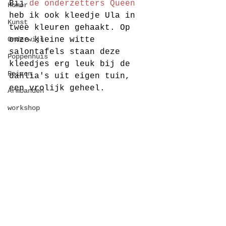
Bij 
de onderzetters Queen
Humor
heb ik ook kleedje Ula in 
Kunst
twee kleuren gehaakt. Op 
Onderwijs
onze kleine witte 
salontafels staan deze 
Poppenhuis
kleedjes erg leuk bij de 
Reizen
dahlia's uit eigen tuin, 
een vrolijk geheel. 
Armbanden
workshop