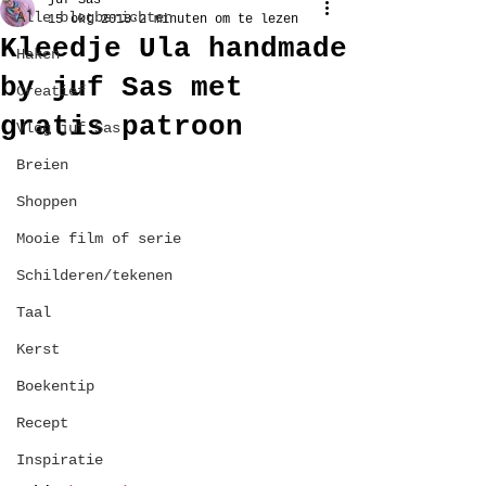
juf Sas
Alle blogberichten
15 okt 2018
2 minuten om te lezen
Kleedje Ula handmade
Haken
by juf Sas met
Creatief
gratis patroon
Vlog juf Sas
Breien
Shoppen
Mooie film of serie
Schilderen/tekenen
Taal
Kerst
Boekentip
Recept
Inspiratie