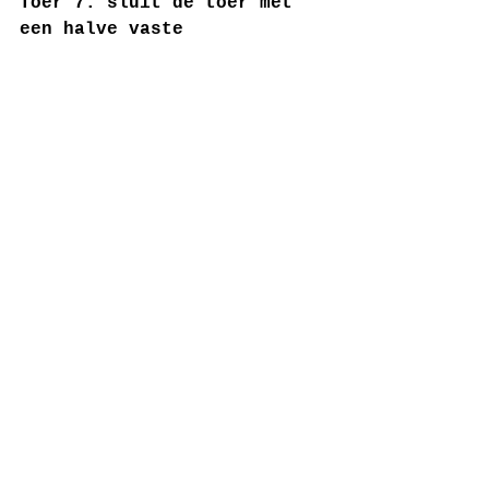
Toer 7: sluit de toer met 
een halve vaste