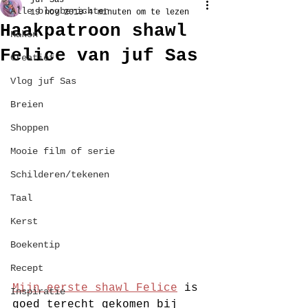
juf Sas
Alle blogberichten
19 nov 2018
4 minuten om te lezen
Haakpatroon shawl
Haken
Felice van juf Sas
Creatief
Vlog juf Sas
Breien
Shoppen
Mooie film of serie
Schilderen/tekenen
Taal
Kerst
Boekentip
Recept
Mijn eerste shawl Felice
 is 
Inspiratie
goed terecht gekomen bij 