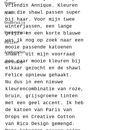
Humor
vriendin Annique. Kleuren 
van die shawl passen super 
Kunst
bij haar. Voor mijn twee 
Onderwijs
winterjassen, een lange 
Poppenhuis
grijze en een korte blauwe 
was ik nog op zoek naar een 
Reizen
mooie passende katoenen 
Armbanden
shawl. Uit mijn voorraad 
een paar mooie kleuren bij 
workshop
elkaar gezocht en de shawl 
Felice opnieuw gehaakt. 
Nu dus in een nieuwe 
kleurencombinatie van roze, 
bruin, grijsgroene tinten 
met een geel accent. Ik heb 
de katoen van Paris van 
Drops en Creative Cotton 
van Rico Design gemengd. 