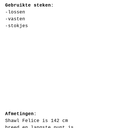
Gebruikte steken:
-lossen
-vasten
-stokjes
Afmetingen: 
Shawl Felice is 142 cm 
breed en langste punt is  