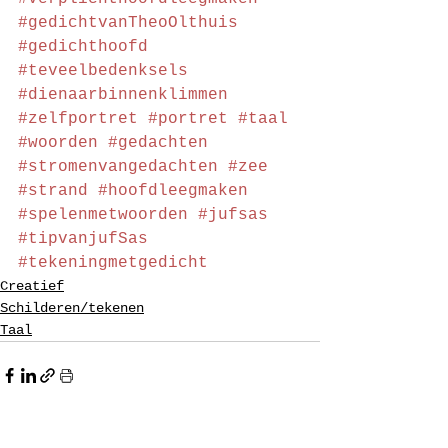
#gedichtvanTheoOlthuis
#gedichthoofd
#teveelbedenksels
#dienaarbinnenklimmen
#zelfportret
#portret
#taal
#woorden
#gedachten
#stromenvangedachten
#zee
#strand
#hoofdleegmaken
#spelenmetwoorden
#jufsas
#tipvanjufSas
#tekeningmetgedicht
Creatief
Schilderen/tekenen
Taal