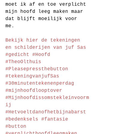
moet ik af en toe verplicht 
mijn hoofd leeg maken maar 
dat blijft moeilijk voor 
me. 
Bekijk hier de tekeningen 
en schilderijen van juf Sas
#gedicht
#Hoofd
#TheoOlthuis
#Pleasepressthebutton
#tekeningvanjufSas
#30minutentekenenperdag
#mijnhoofdlooptover
#Mijnhoofdissomstekleinvoorm
ij
#Hetvoeltdanofhetbijnabarst
#bedenksels
#fantasie
#button
#verplichthoofdleegmaken