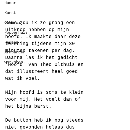
Humor
Kunst
Onderwijs
Soms zou ik zo graag een 
uitknop hebben op mijn 
Poppenhuis
hoofd. Ik maakte daar deze 
Reizen
tekening tijdens mijn 30 
minuten tekenen per dag. 
Armbanden
Daarna las ik het gedicht 
workshop
'Hoofd' van Theo Olthuis en 
dat illustreert heel goed 
wat ik voel. 
Mijn hoofd is soms te klein 
voor mij. Het voelt dan of 
het bijna barst. 
De button heb ik nog steeds 
niet gevonden helaas dus 