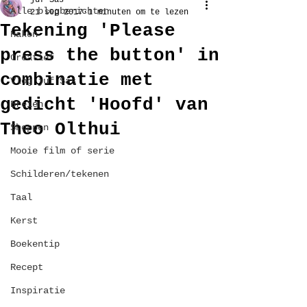
juf Sas
Alle blogberichten
21 sep 2017
1 minuten om te lezen
Tekening 'Please
Haken
press the button' in
Creatief
combinatie met
Vlog juf Sas
gedicht 'Hoofd' van
Breien
Theo Olthui
Shoppen
Mooie film of serie
Schilderen/tekenen
Taal
Kerst
Boekentip
Recept
Inspiratie