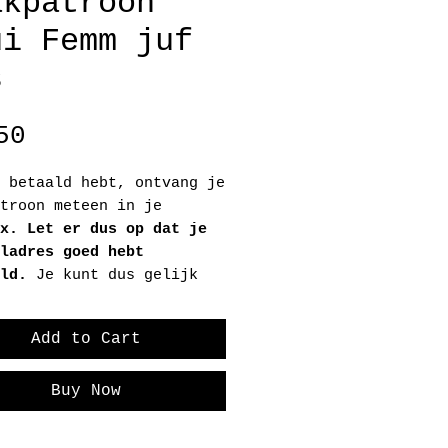
akpatroon
ui Femm juf
s
Price
50
 betaald hebt, ontvang je
troon meteen in je
x. Let er dus op dat je
ladres goed hebt
uld.
Je kunt dus gelijk
art.
Add to Cart
 op dat je het patroon
 30 dagen hebt gedownload
 het patroon meteen op
Buy Now
 computer, of nog beter
Cloud), na 30 dagen is de