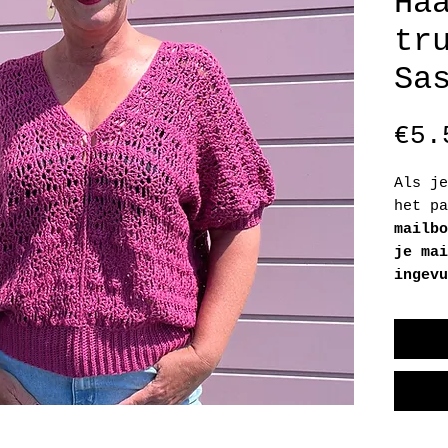
Ha
tr
Sa
€5.
Als je
het pa
mailbo
je mai
ingev
van st
Let er
binnen
en sla
(op je
in de 