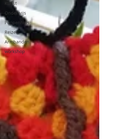
Kunst
Onderwijs
Poppenhuis
Reizen
Armbanden
workshop