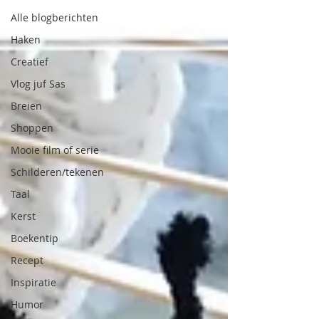
Alle blogberichten
Haken
Creatief
Vlog juf Sas
Breien
Shoppen
Mooie film of serie
Schilderen/tekenen
Taal
Kerst
Boekentip
Recept
Inspiratie
Humor