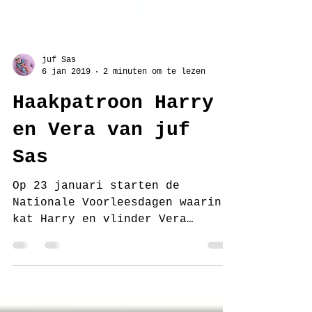
juf Sas
6 jan 2019
2 minuten om te lezen
Haakpatroon Harry
en Vera van juf
Sas
Op 23 januari starten de
Nationale Voorleesdagen waarin
kat Harry en vlinder Vera
centraal staan in het
prentenboek van het jaar 'Een...