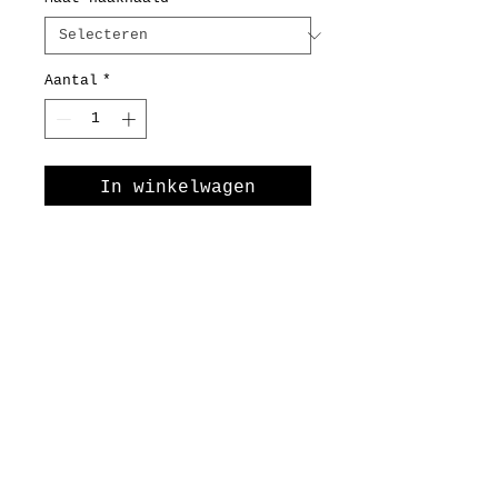
Aantal
*
In winkelwagen
Nu kopen
Clover Amour Haaknaalden ,
comfortabel haken met
perfecte grip
De Clover Amour
haaknaalden behoren tot de
meest geliefde haaknaalden
onder hakers wereldwijd.
Dankzij het ergonomische