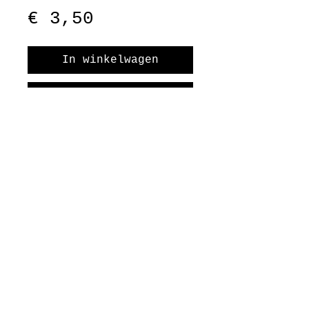
Prijs
€ 3,50
In winkelwagen
Nu kopen
Als je betaald hebt,
ontvang je het patroon
meteen in je
mailbox. Let
er dus op dat je je
mailadres goed hebt
ingevuld.
Je kunt dus
gelijk van start.
Let er op dat je het
©2026 juf Sas
patroon binnen 30 dagen
hebt gedownload en sla het
patroon meteen op, na 30