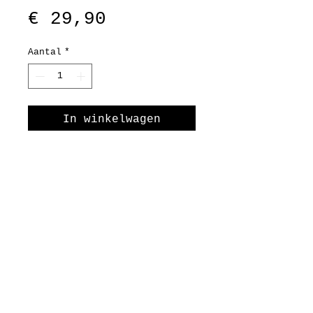
Prijs
€ 29,90
Aantal
*
In winkelwagen
Nu kopen
Mama 💕
Een liefdevolle set van
twee armbandjes die samen
een verhaal vertellen. Set
Mama is een zachte
combinatie van warme roze-
en roodtinten, speelse
kralen en lieve details.