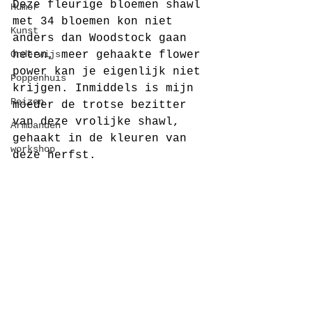
Deze fleurige bloemen shawl 
Humor
met 34 bloemen kon niet 
Kunst
anders dan Woodstock gaan 
Onderwijs
heten, meer gehaakte flower 
power kan je eigenlijk niet 
Poppenhuis
krijgen. Inmiddels is mijn 
Reizen
moeder de trotse bezitter 
van deze vrolijke shawl, 
Armbanden
gehaakt in de kleuren van 
workshop
deze herfst.