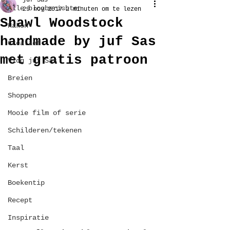
juf Sas
Alle blogberichten
29 nov 2017
2 minuten om te lezen
Shawl Woodstock
Haken
handmade by juf Sas
Creatief
met gratis patroon
Vlog juf Sas
Breien
Shoppen
Mooie film of serie
Schilderen/tekenen
Taal
Kerst
Boekentip
Recept
Inspiratie