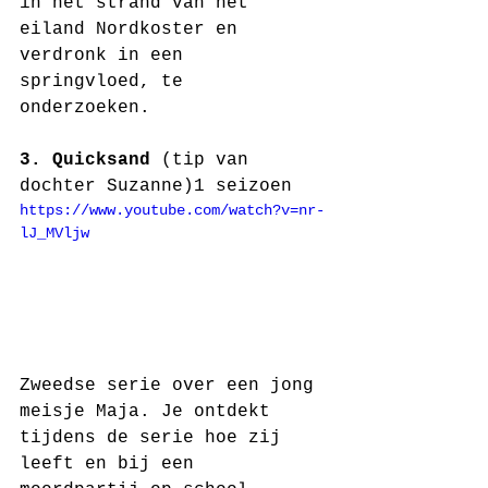
in het strand van het 
eiland Nordkoster en 
verdronk in een 
springvloed, te 
onderzoeken. 
3. Quicksand 
(tip van 
dochter Suzanne)1 seizoen
https://www.youtube.com/watch?v=nr-
lJ_MVljw
Zweedse serie over een jong 
meisje Maja. Je ontdekt 
tijdens de serie hoe zij 
leeft en bij een 