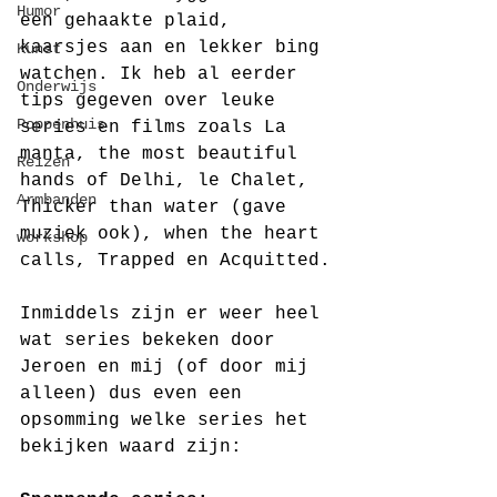
Humor
een gehaakte plaid, 
kaarsjes aan en lekker bing 
Kunst
watchen. Ik heb al eerder 
Onderwijs
tips gegeven over leuke 
Poppenhuis
series en films zoals La 
manta, the most beautiful 
Reizen
hands of Delhi, le Chalet, 
Armbanden
Thicker than water (gave 
muziek ook), when the heart 
workshop
calls, Trapped en Acquitted.
Inmiddels zijn er weer heel 
wat series bekeken door 
Jeroen en mij (of door mij 
alleen) dus even een 
opsomming welke series het 
bekijken waard zijn: