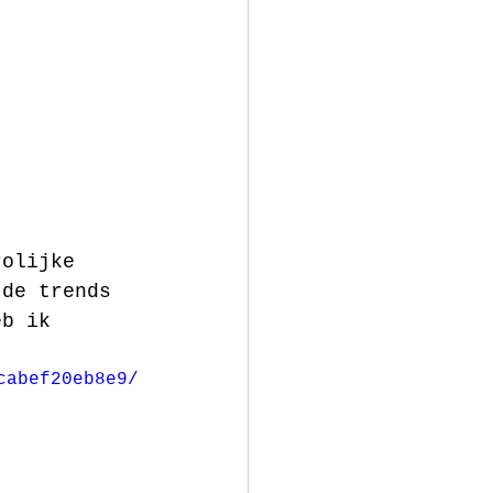
rolijke 
 de trends 
eb ik 
cabef20eb8e9/