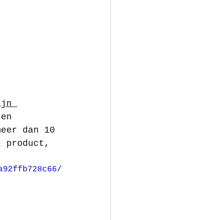
ijn 
 en 
meer dan 10 
k product, 
a92ffb728c66/