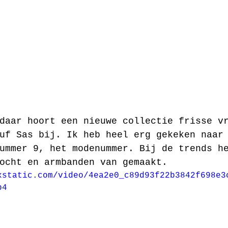
daar hoort een nieuwe collectie frisse v
uf Sas bij. Ik heb heel erg gekeken naar
ummer 9, het modenummer. Bij de trends h
ocht en armbanden van gemaakt. 
xstatic.com/video/4ea2e0_c89d93f22b3842f698e3
p4