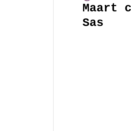
Maart 
Sas
Poppenhuis
Reizen
Armb