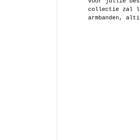
voor jullie bes
collectie zal l
armbanden, alti