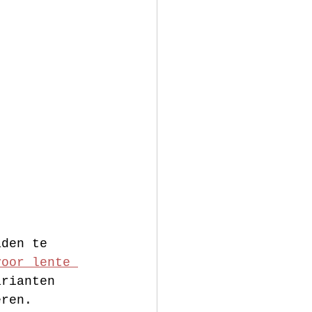
aden te 
voor lente 
arianten 
eren. 