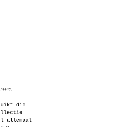
ineerd.
ruikt die 
ollectie 
el allemaal 