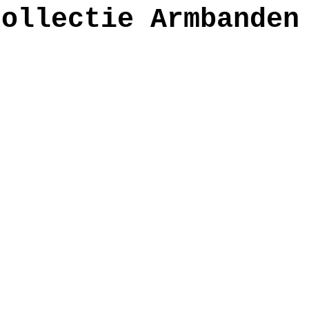
collectie Armbanden
anden
workshop