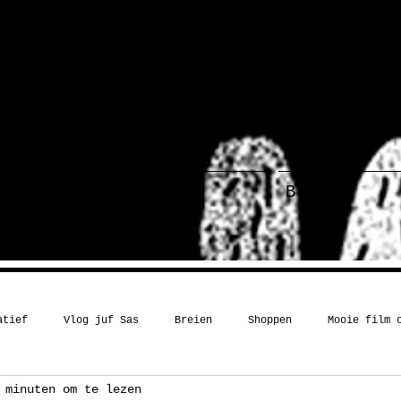
ief
Haakboek
Blog
atief
Vlog juf Sas
Breien
Shoppen
Mooie film 
 minuten om te lezen
Kerst
Boekentip
Recept
Inspiratie
Humor